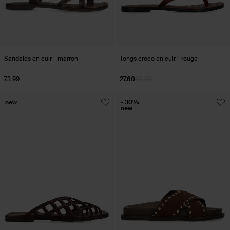
Sandales en cuir - marron
Tongs croco en cuir - rouge
73.99
27.60
68.98
new
- 30%
new