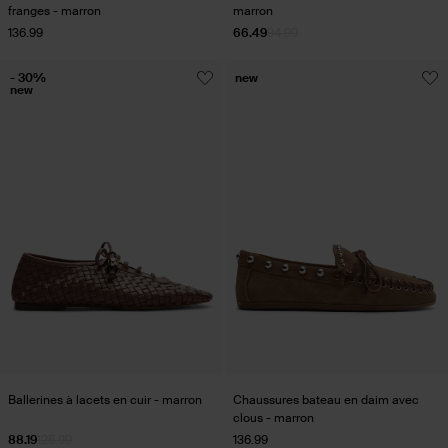
franges - marron
marron
136.99
66.49
94.99
- 30%
new
new
Ballerines à lacets en cuir - marron
Chaussures bateau en daim avec
clous - marron
88.19
125.99
136.99