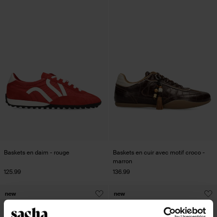
Baskets en daim - rouge
Baskets en cuir avec motif croco -
marron
125.99
136.99
new
new