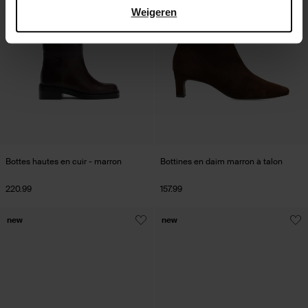
Weigeren
Bottes hautes en cuir - marron
Bottines en daim marron à talon
220.99
157.99
new
new