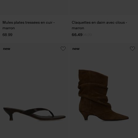
Mules plates tressées en cuir -
Claquettes en daim avec clous -
marron
marron
68.99
66.49
94.99
new
new