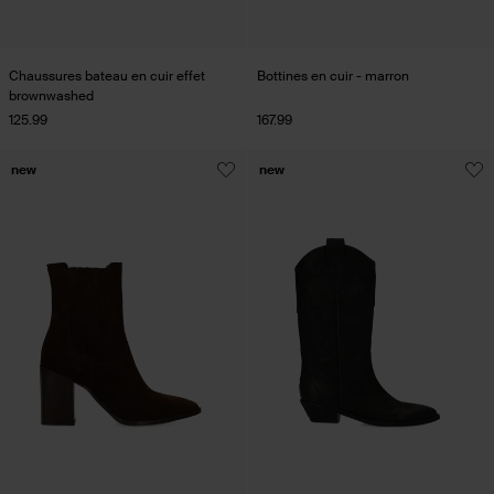
Chaussures bateau en cuir effet
Bottines en cuir - marron
brownwashed
125.99
167.99
new
new