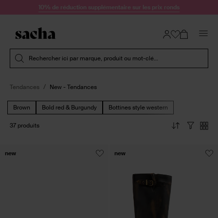
Passer au contenu
10% de réduction supplémentaire sur les prix ronds
Soumettre la recherche
Rechercher ici par marque, produit ou mot-clé...
Tendances
New - Tendances
Brown
Bold red & Burgundy
Bottines style western
37 produits
new
new