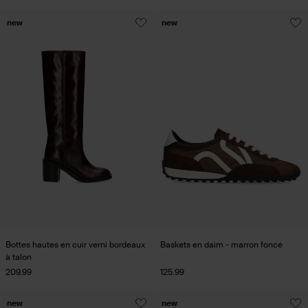
new
new
Bottes hautes en cuir verni bordeaux
Baskets en daim - marron foncé
à talon
209.99
125.99
new
new