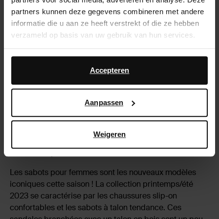
partners kunnen deze gegevens combineren met andere
informatie die u aan ze heeft verstrekt of die ze hebben
verzameld op basis van uw gebruik van hun services.
Daarnaast werken wij samen met Google voor
advertentie- en meetdoeleinden. Meer informatie over
Accepteren
hoe Google uw persoonsgegevens gebruikt, vindt u op
Google’s pagina over zakelijke veiligheid en privacy
.
Aanpassen
Shop Sabots
Weigeren
Sabots pour femmes
Les sabots pour femmes sont les nouveaux modèles
iconiques cette saison ! La collection printemps/été
2023 se caractérise par les chaussures slip-on
confortables et les sabots à talon tendance. Ces