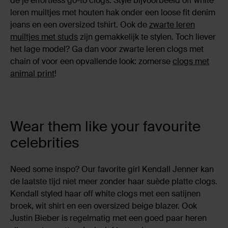
de je effortless go-to clogs. Style bijvoorbeeld off white
leren muiltjes met houten hak onder een loose fit denim
jeans en een oversized tshirt. Ook de
zwarte leren
muiltjes met studs
zijn gemakkelijk te stylen. Toch liever
het lage model? Ga dan voor zwarte leren clogs met
chain of voor een opvallende look: zomerse
clogs met
animal print
!
Wear them like your favourite
celebrities
Need some inspo? Our favorite girl Kendall Jenner kan
de laatste tijd niet meer zonder haar suède platte clogs.
Kendall styled haar off white clogs met een satijnen
broek, wit shirt en een oversized beige blazer. Ook
Justin Bieber is regelmatig met een goed paar heren