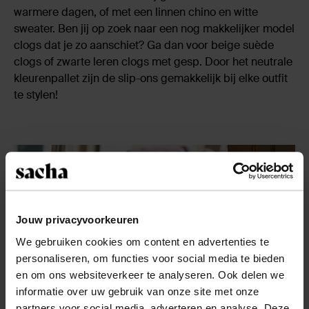
warmere dagen, of met een linnen chino en witte
sweater. Ben jij op zoek naar een nog makkelijker model
clogs dat je zo aanschiet? Ga dan voor beige suède
clogs of zwarte leren clogs met gesp. Door het neutrale
kleurenpallet zijn de slip-ons gemakkelijk bij elke outfit
te stylen!
Jouw privacyvoorkeuren
We gebruiken cookies om content en advertenties te
personaliseren, om functies voor social media te bieden
en om ons websiteverkeer te analyseren. Ook delen we
informatie over uw gebruik van onze site met onze
partners voor social media, adverteren en analyse. Deze