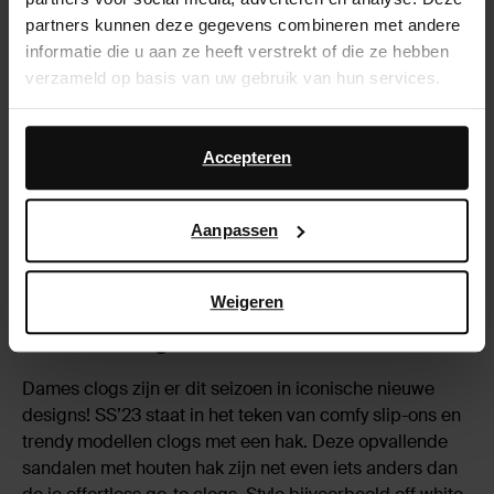
partners kunnen deze gegevens combineren met andere
informatie die u aan ze heeft verstrekt of die ze hebben
verzameld op basis van uw gebruik van hun services.
Daarnaast werken wij samen met Google voor
advertentie- en meetdoeleinden. Meer informatie over
Accepteren
hoe Google uw persoonsgegevens gebruikt, vindt u op
Google’s pagina over zakelijke veiligheid en privacy
.
Aanpassen
Shop clogs
Weigeren
Dames clogs
Dames clogs zijn er dit seizoen in iconische nieuwe
designs! SS’23 staat in het teken van comfy slip-ons en
trendy modellen clogs met een hak. Deze opvallende
sandalen met houten hak zijn net even iets anders dan