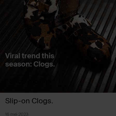
Viral trend this
season: Clogs.
Shop slip ons
Slip-on Clogs.
16 mei 2023