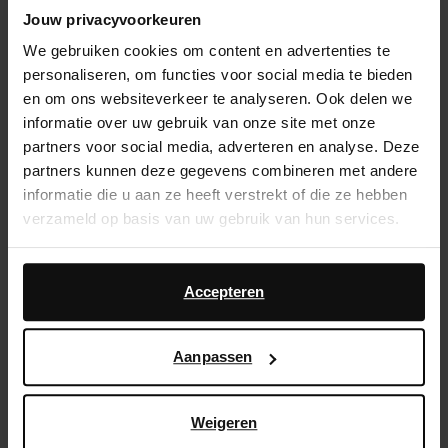
Jouw privacyvoorkeuren
Snelle levering
We gebruiken cookies om content en advertenties te
Achteraf betalen
personaliseren, om functies voor social media te bieden
en om ons websiteverkeer te analyseren. Ook delen we
informatie over uw gebruik van onze site met onze
Product omschrijving
partners voor social media, adverteren en analyse. Deze
Deze beige strass sandalen met hak van Sacha
partners kunnen deze gegevens combineren met andere
hebben een dunne naaldhak van 8 cm hoog. De
informatie die u aan ze heeft verstrekt of die ze hebben
sandalen hebben zilverkleurige bandjes over de
verzameld op basis van uw gebruik van hun services.
voorvoet en hak met gespsluiting.
Daarnaast werken wij samen met Google voor
advertentie- en meetdoeleinden. Meer informatie over
Accepteren
Product details
hoe Google uw persoonsgegevens gebruikt, vindt u op
Google’s pagina over zakelijke veiligheid en privacy
.
Bezorgen & retour
Aanpassen
ga terug
Weigeren