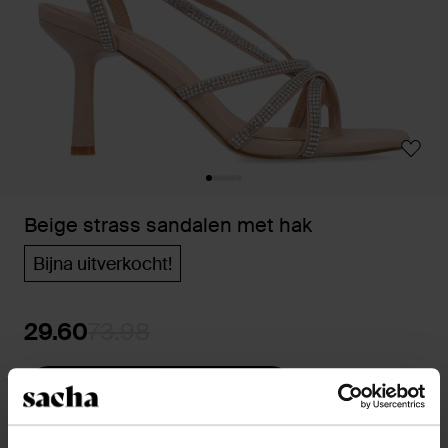
Beige strass sandalen met hak
Bijna uitverkocht!
29.60
73.98
Kies jouw maat
14 dagen bedenktijd