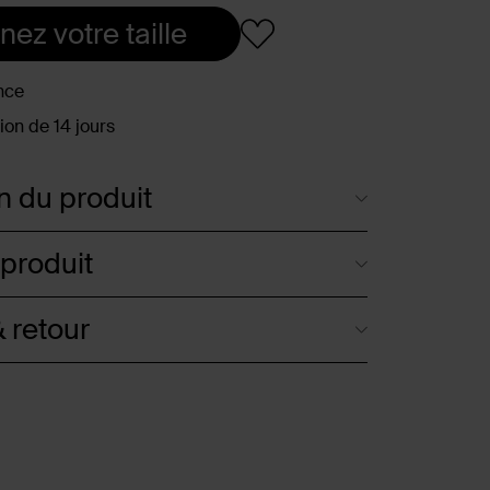
nez votre taille
nce
ion de 14 jours
n du produit
 produit
 retour