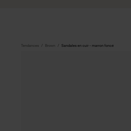
Passer au contenu
Soumettre la recherche
Tendances
Brown
Sandales en cuir - marron foncé