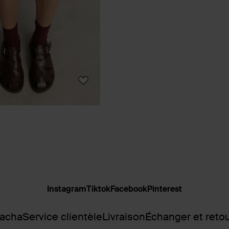
Instagram
Tiktok
Facebook
Pinterest
Sacha
Service clientèle
Livraison
Échanger et reto