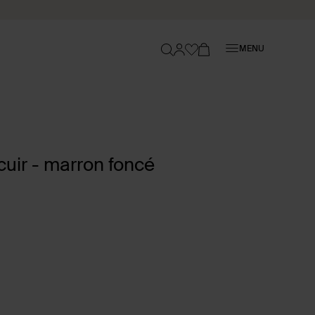
Fermer
MENU
uir - marron foncé