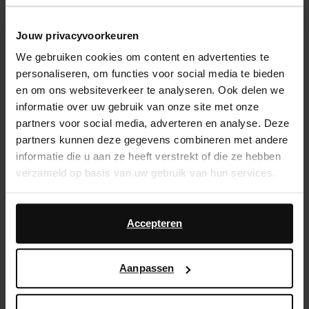
Livraison & retour
Jouw privacyvoorkeuren
retourner
We gebruiken cookies om content en advertenties te
personaliseren, om functies voor social media te bieden
en om ons websiteverkeer te analyseren. Ook delen we
D’autres personnes ont aussi acheté
informatie over uw gebruik van onze site met onze
partners voor social media, adverteren en analyse. Deze
Item
- 60%
partners kunnen deze gegevens combineren met andere
1
informatie die u aan ze heeft verstrekt of die ze hebben
of
verzameld op basis van uw gebruik van hun services.
2
Daarnaast werken wij samen met Google voor
advertentie- en meetdoeleinden. Meer informatie over
Accepteren
hoe Google uw persoonsgegevens gebruikt, vindt u op
Google’s pagina over zakelijke veiligheid en privacy
.
Aanpassen
Santiags en daim avec
Santiags en daim - taupe
surpiqûres - beige
199.99
54.80
137.00