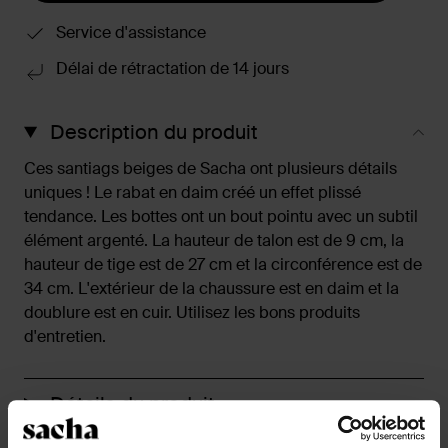
Service d'assistance
Délai de rétractation de 14 jours
Description du produit
Ces santiags beiges de Sacha ont plusieurs détails
uniques ! Le rabat en daim créé un effet plissé
tendance. Les bottes ont un bout pointu avec un subtil
élément argenté. La hauteur de talon est de 9 cm, la
hauteur de tige est de 27 cm et la circonférence est de
34 cm. L'extérieur de la chaussure est en daim et la
doublure est en cuir. Utilisez les bons produits
d'entretien.
Détails du produit