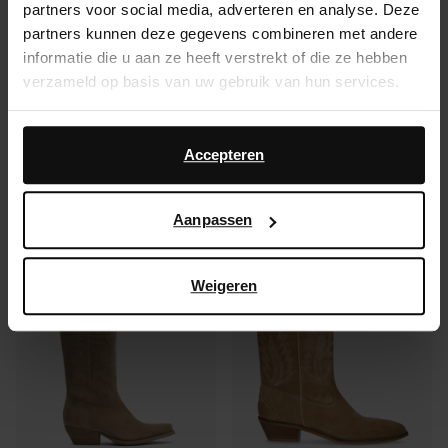
partners voor social media, adverteren en analyse. Deze
partners kunnen deze gegevens combineren met andere
Product details
informatie die u aan ze heeft verstrekt of die ze hebben
verzameld op basis van uw gebruik van hun services.
Bezorgen & retour
Daarnaast werken wij samen met Google voor
ga terug
advertentie- en meetdoeleinden. Meer informatie over
Accepteren
hoe Google uw persoonsgegevens gebruikt, vindt u op
Google’s pagina over zakelijke veiligheid en privacy
.
Aanpassen
Anderen kochten ook
Item
- 60%
Weigeren
1
of
2