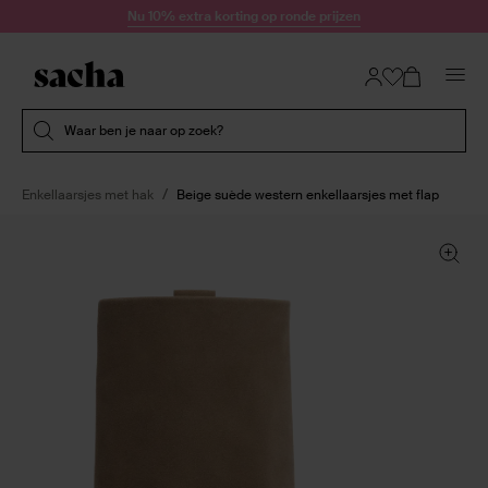
Doorgaan naar artikel
Nu 10% extra korting op ronde prijzen
Submit search
Waar ben je naar op zoek?
Enkellaarsjes met hak
Beige suède western enkellaarsjes met flap