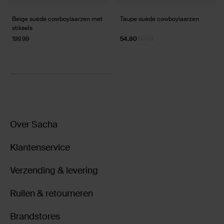
Beige suède cowboylaarzen met
Taupe suède cowboylaarzen
stiksels
199.99
54.80
137.00
Over Sacha
Klantenservice
Verzending & levering
Ruilen & retourneren
Brandstores