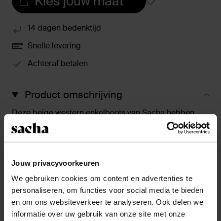
Kies jouw maat
14 dagen bedenktijd
Snelle levering
Achteraf betalen
Product omschrijving
Deze beige western enkelboots van Sacha hebben
meerdere unieke details! De omgevouwen suède flap
creëert een high fashion afzak-effect. De laarzen
hebben een puntige neus met een subtiel zilverkleurig
detail. De hak heeft een hoogte van 9 cm, de
Jouw privacyvoorkeuren
schachthoogte is 27 cm en de schachtomtrek meet 34
We gebruiken cookies om content en advertenties te
cm. De buitenzijde is gemaakt van suède en de
personaliseren, om functies voor social media te bieden
binnenzijde van leer. Maak gebruik van de juiste
en om ons websiteverkeer te analyseren. Ook delen we
onderhoudsproducten.
informatie over uw gebruik van onze site met onze