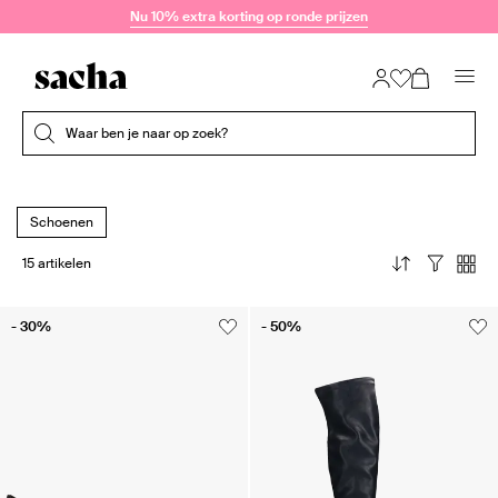
Doorgaan naar artikel
Nu 10% extra korting op ronde prijzen
Submit search
Waar ben je naar op zoek?
Schoenen
15 artikelen
- 30%
- 50%