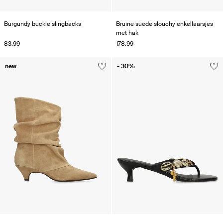
Burgundy buckle slingbacks
Bruine suède slouchy enkellaarsjes
met hak
83.99
178.99
new
- 30%