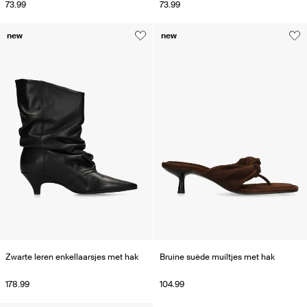
73.99
73.99
new
new
Zwarte leren enkellaarsjes met hak
Bruine suède muiltjes met hak
178.99
104.99