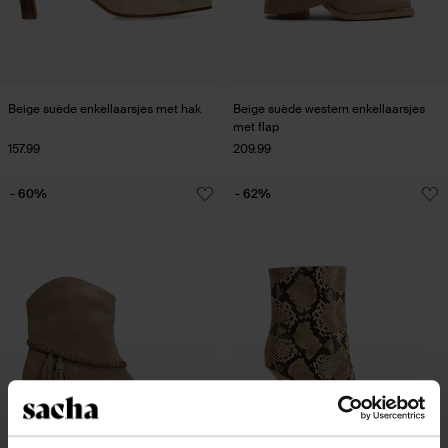
Beige suède enkellaarsjes met hak
Beige suède western enkellaarsjes
met flap
157.99
209.99
- 60%
- 62%