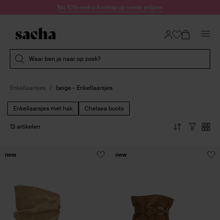
Doorgaan naar artikel
Nu 10% extra korting op ronde prijzen
Submit search
Waar ben je naar op zoek?
Enkellaarsjes
beige - Enkellaarsjes
Enkellaarsjes met hak
Chelsea boots
13 artikelen
new
new