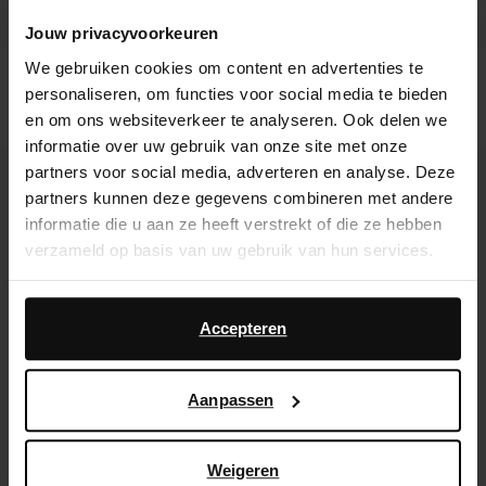
Jouw privacyvoorkeuren
We gebruiken cookies om content en advertenties te
Beige leren western laarsjes
Snake enkellaarsjes met trechterhak
personaliseren, om functies voor social media te bieden
58.80
147.00
40.00
en om ons websiteverkeer te analyseren. Ook delen we
informatie over uw gebruik van onze site met onze
- 62%
- 40%
partners voor social media, adverteren en analyse. Deze
partners kunnen deze gegevens combineren met andere
informatie die u aan ze heeft verstrekt of die ze hebben
verzameld op basis van uw gebruik van hun services.
Daarnaast werken wij samen met Google voor
advertentie- en meetdoeleinden. Meer informatie over
Accepteren
hoe Google uw persoonsgegevens gebruikt, vindt u op
Google’s pagina over zakelijke veiligheid en privacy
.
Aanpassen
Weigeren