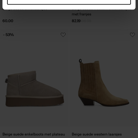
Beige suède enkellaarsjes
Beige suède western enkellaarsjes
met franjes
60.00
82.19
136.98
- 53%
Beige suède enkelboots met plateau
Beige suède western laarsjes