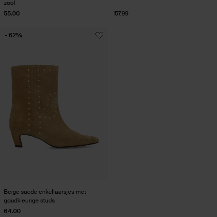
zool
55.00
157.99
- 62%
Beige suède enkellaarsjes met
goudkleurige studs
64.00