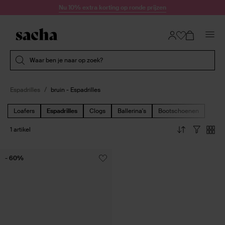
Doorgaan naar artikel
Nu 10% extra korting op ronde prijzen
Submit search
Waar ben je naar op zoek?
Espadrilles
bruin - Espadrilles
Loafers
Espadrilles
Clogs
Ballerina's
Bootschoenen
1 artikel
- 60%