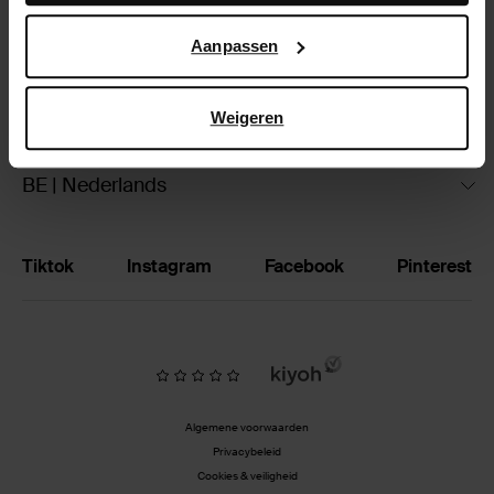
Google’s pagina over zakelijke veiligheid en privacy
.
Ruilen & retourneren
Aanpassen
Brandstores
Weigeren
Vacatures
BE | Nederlands
Tiktok
Instagram
Facebook
Pinterest
Algemene voorwaarden
Privacybeleid
Cookies & veiligheid