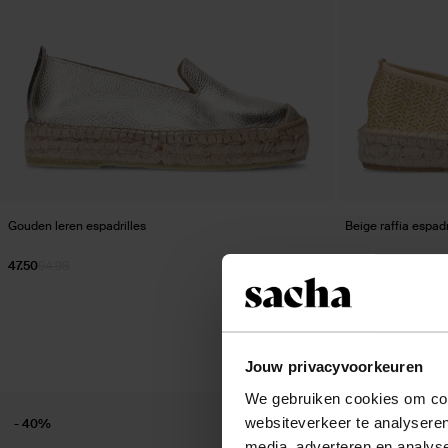
Gouden leren espadrilles
Beige raffia espadr
47.50
94.98
38.00
Jouw privacyvoorkeuren
We gebruiken cookies om cont
websiteverkeer te analyseren
- 40%
media, adverteren en analys