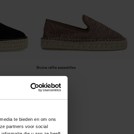
Bruine raffia espadrilles
38.00
 media te bieden en om ons
ze partners voor social
nformatie die u aan ze heeft