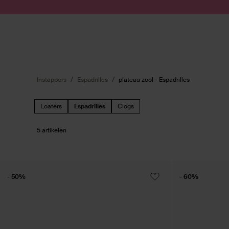
Doorgaan naar artikel
Submit search
Instappers
Espadrilles
plateau zool - Espadrilles
Loafers
Espadrilles
Clogs
5 artikelen
- 50%
- 60%