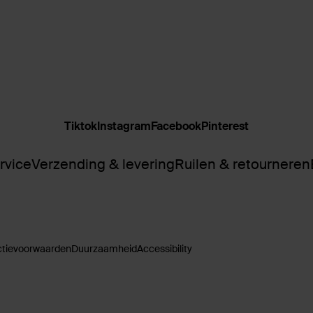
Tiktok
Instagram
Facebook
Pinterest
rvice
Verzending & levering
Ruilen & retourneren
ctievoorwaarden
Duurzaamheid
Accessibility