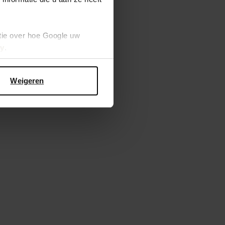
tie over hoe Google uw
cy
.
Weigeren