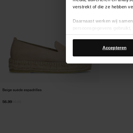
verstrekt of die ze hebben v
Daarnaast werken wij samen 
persoonsgegevens gebruikt, 
Accepteren
Beige suède espadrilles
56.99
94.98