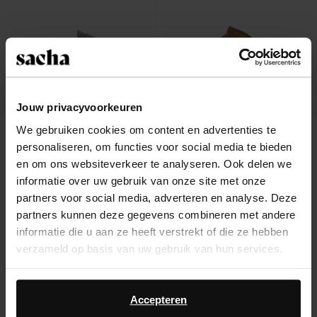
Jouw privacyvoorkeuren
We gebruiken cookies om content en advertenties te
Groene leren instappers
Groene suède clogs met gesp
personaliseren, om functies voor social media te bieden
115.99
56.99
94.98
en om ons websiteverkeer te analyseren. Ook delen we
informatie over uw gebruik van onze site met onze
partners voor social media, adverteren en analyse. Deze
partners kunnen deze gegevens combineren met andere
informatie die u aan ze heeft verstrekt of die ze hebben
Over Sacha
verzameld op basis van uw gebruik van hun services.
Klantenservice
Daarnaast werken wij samen met Google voor
advertentie- en meetdoeleinden. Meer informatie over
Accepteren
Verzending & levering
hoe Google uw persoonsgegevens gebruikt, vindt u op