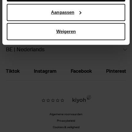
Google’s pagina over zakelijke veiligheid en privacy
.
Ruilen & retourneren
Aanpassen
Brandstores
Weigeren
Vacatures
BE | Nederlands
Tiktok
Instagram
Facebook
Pinterest
Algemene voorwaarden
Privacybeleid
Cookies & veiligheid