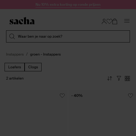
Doorgaan naar artikel
Nu 10% extra korting op ronde prijzen
Submit search
Waar ben je naar op zoek?
Instappers
groen - Instappers
Loafers
Clogs
2 artikelen
- 40%