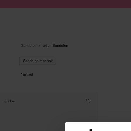
Doorgaan naar artikel
Submit search
Sandalen
grijs - Sandalen
Sandalen met hak
1 artikel
- 50%