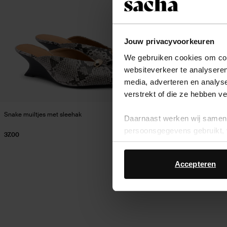
Jouw privacyvoorkeuren
We gebruiken cookies om cont
websiteverkeer te analyseren
media, adverteren en analys
verstrekt of die ze hebben v
Snake muiltjes met sleehak
Daarnaast werken wij samen 
persoonsgegevens gebruikt, 
37.00
Accepteren