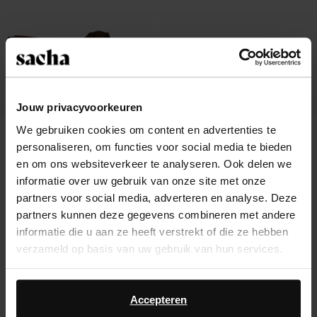
Jouw privacyvoorkeuren
We gebruiken cookies om content en advertenties te
Bruine suède muiltjes met hak
Bruine leren muiltjes met hak
personaliseren, om functies voor social media te bieden
104.99
73.99
en om ons websiteverkeer te analyseren. Ook delen we
informatie over uw gebruik van onze site met onze
partners voor social media, adverteren en analyse. Deze
partners kunnen deze gegevens combineren met andere
informatie die u aan ze heeft verstrekt of die ze hebben
Over Sacha
verzameld op basis van uw gebruik van hun services.
Klantenservice
Daarnaast werken wij samen met Google voor
advertentie- en meetdoeleinden. Meer informatie over
Accepteren
Verzending & levering
hoe Google uw persoonsgegevens gebruikt, vindt u op