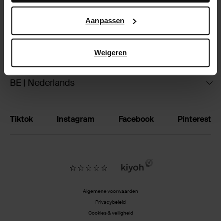
Google’s pagina over zakelijke veiligheid en privacy
.
Ruilen & retourneren
Aanpassen
Brandstores
Weigeren
Vacatures
BE | Nederlands
Tiktok
Instagram
Facebook
Pinterest
Algemene voorwaarden
Privacybeleid
Cookies & veiligheid