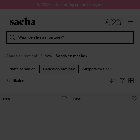
Doorgaan naar artikel
Nu 10% extra korting op ronde prijzen
Submit search
Waar ben je naar op zoek?
Sandalen met hak
New - Sandalen met hak
Platte sandalen
Sandalen met hak
Slippers met hak
2 artikelen
new
new