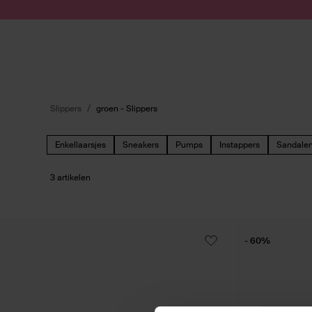
Doorgaan naar artikel
Submit search
Slippers
groen - Slippers
Enkellaarsjes
Sneakers
Pumps
Instappers
Sandale
3 artikelen
- 60%