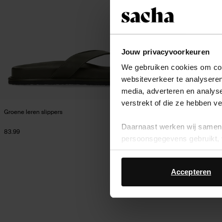
Jouw privacyvoorkeuren
We gebruiken cookies om cont
websiteverkeer te analyseren
media, adverteren en analys
verstrekt of die ze hebben v
Groene leren slippers
Groene leren slipp
Daarnaast werken wij samen 
83.99
29.60
73.98
persoonsgegevens gebruikt, 
Accepteren