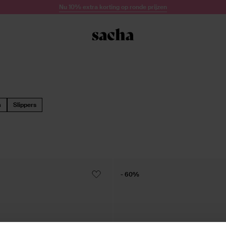
Nu 10% extra korting op ronde prijzen
n
Slippers
- 60%