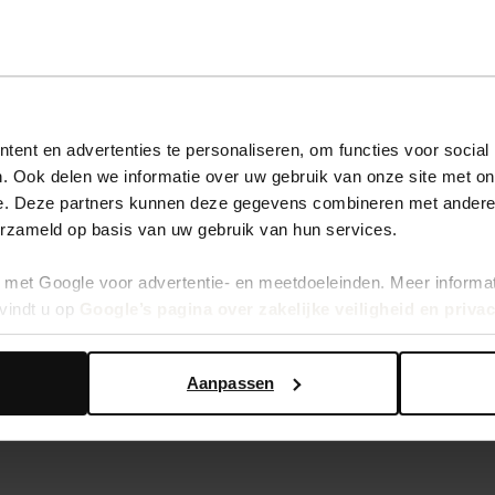
ent en advertenties te personaliseren, om functies voor social
. Ook delen we informatie over uw gebruik van onze site met on
e. Deze partners kunnen deze gegevens combineren met andere i
erzameld op basis van uw gebruik van hun services.
ers
Zwarte plateau slippers met groene ba
met Google voor advertentie- en meetdoeleinden. Meer informa
42.00
vindt u op
Google’s pagina over zakelijke veiligheid en priva
Aanpassen