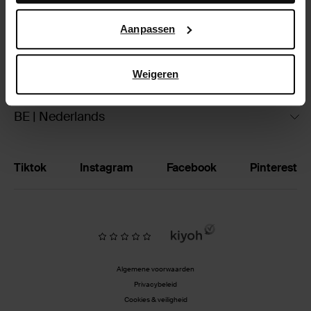
Google’s pagina over zakelijke veiligheid en privacy
.
Ruilen & retourneren
Aanpassen
Brandstores
Weigeren
Vacatures
BE | Nederlands
Tiktok
Instagram
Facebook
Pinterest
Algemene voorwaarden
Privacybeleid
Cookies & veiligheid