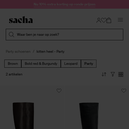
Doorgaan naar artikel
Nu 10% extra korting op ronde prijzen
Submit search
Waar ben je naar op zoek?
Party schoenen
kitten heel - Party
Brown
Bold red & Burgundy
Leopard
Party
2 artikelen