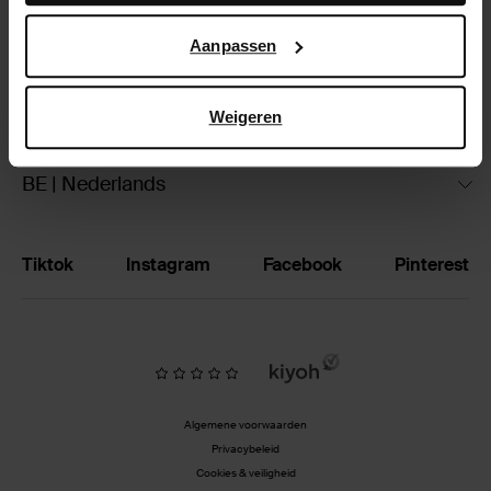
Google’s pagina over zakelijke veiligheid en privacy
.
Ruilen & retourneren
Aanpassen
Brandstores
Weigeren
Vacatures
BE | Nederlands
Tiktok
Instagram
Facebook
Pinterest
Algemene voorwaarden
Privacybeleid
Cookies & veiligheid