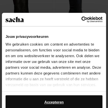
Jouw privacyvoorkeuren
We gebruiken cookies om content en advertenties te
Zwarte leren hoge laarzen met kitten
Zwarte hoge leren laarzen met kitten
personaliseren, om functies voor social media te bieden
heel
heel
178.99
178.99
en om ons websiteverkeer te analyseren. Ook delen we
informatie over uw gebruik van onze site met onze
partners voor social media, adverteren en analyse. Deze
partners kunnen deze gegevens combineren met andere
informatie die u aan ze heeft verstrekt of die ze hebben
Over Sacha
verzameld op basis van uw gebruik van hun services.
Klantenservice
Daarnaast werken wij samen met Google voor
advertentie- en meetdoeleinden. Meer informatie over
Accepteren
Verzending & levering
hoe Google uw persoonsgegevens gebruikt, vindt u op