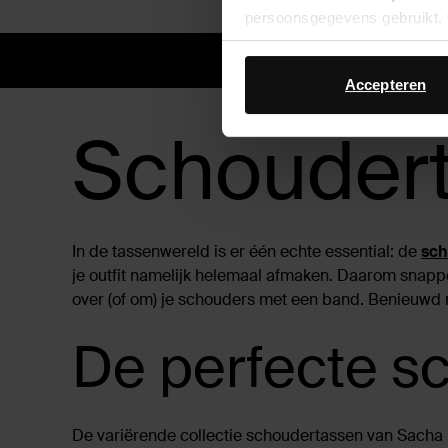
persoonsgegevens gebruikt, 
14 dagen 
Accepteren
Schoudert
In de tassenwereld is er één echte essential: de
sch
je outfit namelijk helemaal afmaken. Daarom snappen
over (of om) je schouders met een band. Benieuwd n
De perfecte s
De variërende collectie schoudertassen van Sacha i