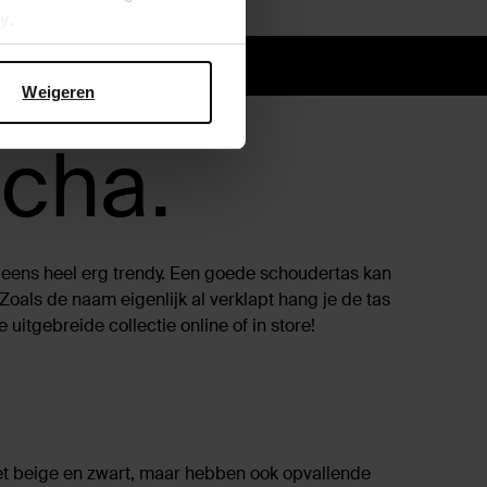
cy
.
le levering
Weigeren
acha.
og eens heel erg trendy. Een goede schoudertas kan
Zoals de naam eigenlijk al verklapt hang je de tas
itgebreide collectie online of in store!
 het beige en zwart, maar hebben ook opvallende