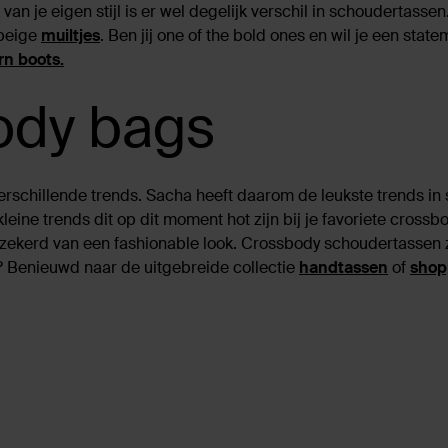
 van je eigen stijl is er wel degelijk verschil in schoudertasse
 beige
muiltjes
. Ben jij one of the bold ones en wil je een s
rn boots.
ody bags
erschillende trends. Sacha heeft daarom de leukste trends 
ine trends dit op dit moment hot zijn bij je favoriete crossbod
erzekerd van een fashionable look. Crossbody schoudertassen z
h!? Benieuwd naar de uitgebreide collectie
handtassen
of
shop