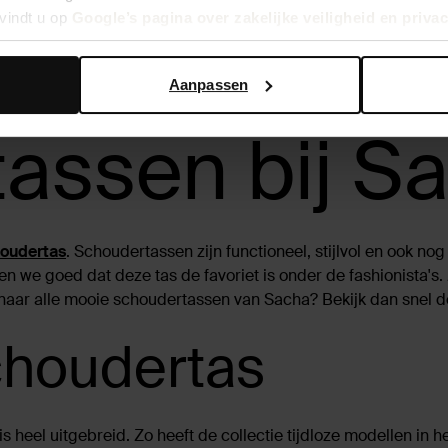
vindt u op
Google’s pagina over zakelijke veiligheid en priva
bedenktijd
Achteraf betalen
Snel
Aanpassen
assen bij S
oudertas
. Schoudertassen zijn functioneel, stijlvol en ook n
 we goed dat deze tas de favoriet is onder de fashionista's. 
aar alle mooie schoudertassen van Sacha? Bekijk dan snel de u
choudertas
s heel uitgebreid. Zo heeft de collectie tijdloze modellen in