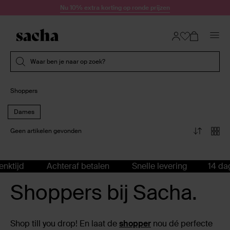
Doorgaan naar artikel
Nu 10% extra korting op ronde prijzen
Submit search
Waar ben je naar op zoek?
Shoppers
Dames
Geen artikelen gevonden
nktijd
Achteraf betalen
Snelle levering
14 dag
Shoppers bij Sacha.
Shop till you drop! En laat de
shopper
nou dé perfecte