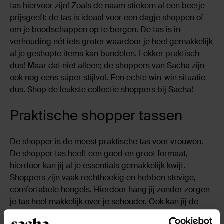
tas hiervoor zijn! Zoals de naam stiekem al een beetje
prijsgeeft: de tas is ideaal voor een dagje shoppen of
om je boodschappen op te bergen. De tas is in
verhouding nét iets groter waardoor je heel gemakkelijk
al je geshopte items kan bundelen. Lekker praktisch
dus! Maar dat niet alleen; de shoppers van Sacha zijn
ook nog eens súper stijlvol. Een echte win-win situatie
dus. Shop de leukste collectie shoppers bij Sacha!
Praktische shopper tassen
De shopper is de meest praktische tas voor vrouwen.
De shopper tas heeft een goed en groot formaat,
hierdoor kan jij al je essentials gemakkelijk kwijt.
Shoppers zijn vaak rechthoekig en hebben stevige,
comfortabele hengels. Hierdoor hang jij zonder zorgen
je tas heel makkelijk over je schouder. Ook kan jij de
shopper door het fijne hengsel gemakkelijk in je hand