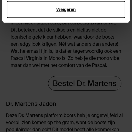
Mono is de afkorting van monochroom. Dit klinkt
heel fancy, maar betekent simpelweg dat iets één
Weigeren
kleur heeft. Mono Dr. Martens zijn dan ook helemaal
in één kleur uitgevoerd, bijvoorbeeld zwart of wit.
Dit betekent dat de stiksels en hiellus niet de
iconische gele kleur hebben, waardoor de boots
een edgy look krijgen. Nét wat anders dan anders!
Wat helemaal fijn is, is dat er tegenwoordig ook een
Pascal Virginia in Mono is. Zo heb je die mono vibe,
maar dan wel met het comfort van de Pascal.
Bestel Dr. Martens
Dr. Martens Jadon
Deze Dr. Martens platform boots heb je ongetwijfeld al
voorbij zien komen op the gram, want de boots zijn
populairder dan ooit! Dit model heeft alle kenmerken