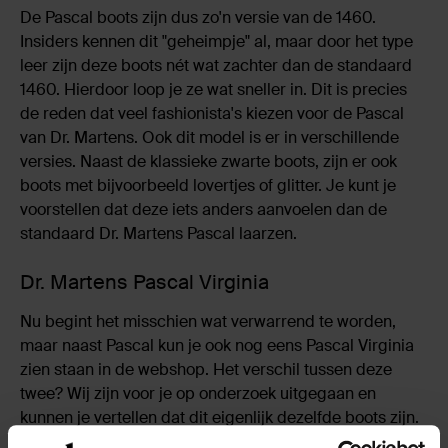
De Pascal boots zijn dus zo'n versie van de 1460.
Insiders kennen dit "geheimpje" al, maar door het type
leer zijn deze boots nét wat zachter dan de standaard
1460. Hierdoor loop je ze wat sneller in. Dit is precies
de reden dat veel fashionista's kiezen voor de Pascal
van Dr. Martens. Ook dit model is er in verschillende
versies. Naast de klassieke zwarte boots, zijn er ook
boots met bijvoorbeeld lovertjes of glitter. Je kunt je
voorstellen dat deze iets anders aanvoelen dan de
standaard Dr. Martens Pascal laarzen.
Dr. Martens Pascal Virginia
Nu begint het misschien wat verwarrend te worden,
maar naast Pascal kun je ook nog eens Pascal Virginia
zien staan in de webshop. Het verschil tussen deze
twee? Wij zijn voor je op onderzoek uitgegaan en
kunnen je vertellen dat dit eigenlijk dezelfde boots zijn.
Virginia staat voor het soort leer waarvan de Pascal