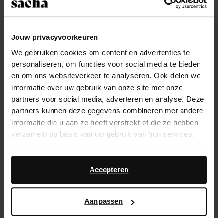
laarzen gemaakt zijn. Dit zachte leer is een stuk minder
stug dan het leer van de standaard 1460 boots.
Jouw privacyvoorkeuren
We gebruiken cookies om content en advertenties te
personaliseren, om functies voor social media te bieden
en om ons websiteverkeer te analyseren. Ook delen we
informatie over uw gebruik van onze site met onze
partners voor social media, adverteren en analyse. Deze
partners kunnen deze gegevens combineren met andere
informatie die u aan ze heeft verstrekt of die ze hebben
verzameld op basis van uw gebruik van hun services.
Daarnaast werken wij samen met Google voor
advertentie- en meetdoeleinden. Meer informatie over
Accepteren
hoe Google uw persoonsgegevens gebruikt, vindt u op
Google’s pagina over zakelijke veiligheid en privacy
.
Dr. Martens Mono
Aanpassen