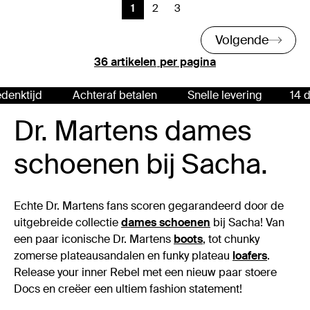
1
2
3
Huidige pagina
Vorige
Vorige
Volgende
per pagina
Achteraf betalen
Snelle levering
14 dagen be
Dr. Martens dames
schoenen bij Sacha.
Echte Dr. Martens fans scoren gegarandeerd door de
uitgebreide collectie
dames schoenen
bij Sacha! Van
een paar iconische Dr. Martens
boots
, tot chunky
zomerse plateausandalen en funky plateau
loafers
.
Release your inner Rebel met een nieuw paar stoere
Docs en creëer een ultiem fashion statement!