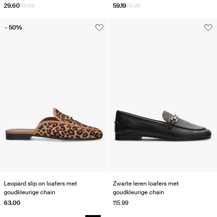
29.60
73.98
59.19
73.99
- 50%
Leopard slip on loafers met
Zwarte leren loafers met
goudkleurige chain
goudkleurige chain
63.00
115.99