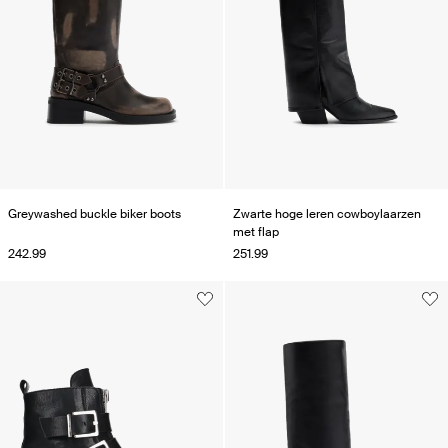
Greywashed buckle biker boots
Zwarte hoge leren cowboylaarzen
met flap
242.99
251.99