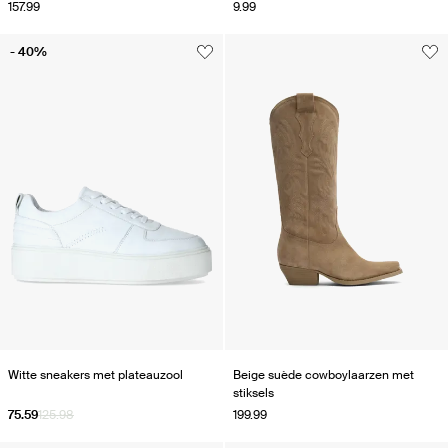
157.99
9.99
- 40%
Witte sneakers met plateauzool
Beige suède cowboylaarzen met
stiksels
75.59
125.98
199.99