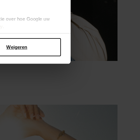
tie over hoe Google uw
cy
.
Weigeren