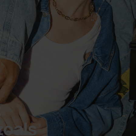
:
zoals