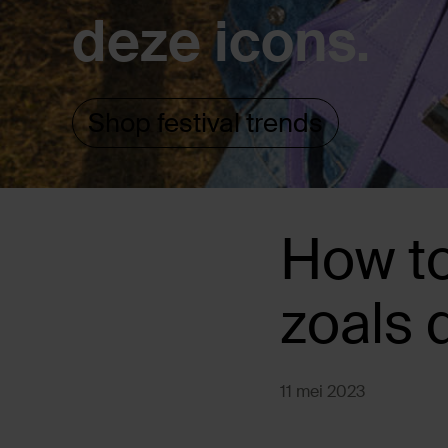
deze icons.
Shop festival trends
How to
zoals 
11 mei 2023