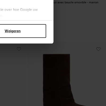
n foncé
Bottes hautes en cuir avec boucle amovible - marron
tie over hoe Google uw
220.99
cy
.
Weigeren