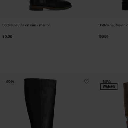
Bottes hautes en cuir - marron
Bottes hautes en c
80.00
199.99
- 50%
- 60%
WideFit