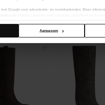
uir avec tige large - marron
Bottes hautes à talon en daim - marro
met Google voor advertentie- en meetdoeleinden. Meer informa
209.99
vindt u op
Google’s pagina over zakelijke veiligheid en priva
Aanpassen