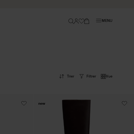
Fermer
MENU
Trier
Filtrer
Vue
new