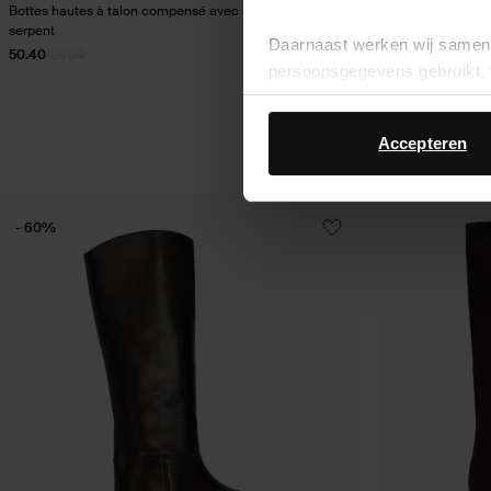
Bottes hautes à talon compensé avec rabat et imprimé
Bottes hautes en c
serpent
Daarnaast werken wij samen 
50.40
126.00
220.99
persoonsgegevens gebruikt, 
Accepteren
- 60%