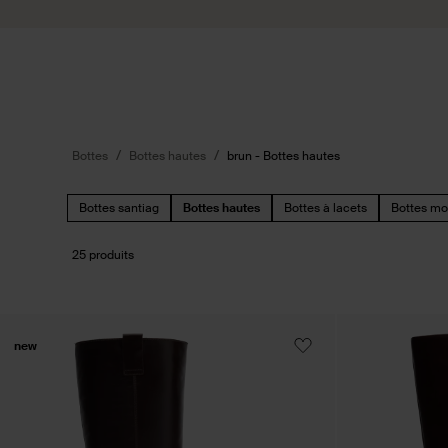
Passer au contenu
Soumettre la recherche
Bottes
Bottes hautes
brun - Bottes hautes
Bottes santiag
Bottes hautes
Bottes à lacets
Bottes mo
25 produits
new