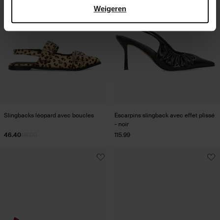
Weigeren
Slingbacks léopard avec boucles
Escarpins slingback avec effet plissé
- noir
46.40
116.00
115.99