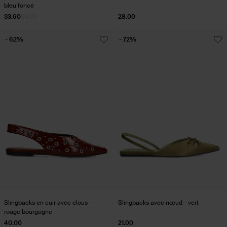
bleu foncé
33.60
84.00
28.00
- 62%
- 72%
Slingbacks en cuir avec clous -
Slingbacks avec nœud - vert
rouge bourgogne
40.00
21.00