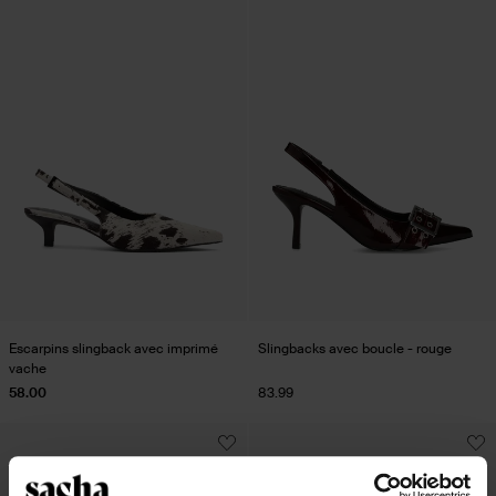
Escarpins slingback avec imprimé
Slingbacks avec boucle - rouge
vache
58.00
83.99