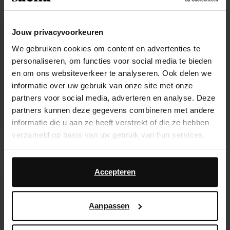
Jouw privacyvoorkeuren
We gebruiken cookies om content en advertenties te
personaliseren, om functies voor social media te bieden
en om ons websiteverkeer te analyseren. Ook delen we
informatie over uw gebruik van onze site met onze
partners voor social media, adverteren en analyse. Deze
partners kunnen deze gegevens combineren met andere
informatie die u aan ze heeft verstrekt of die ze hebben
verzameld op basis van uw gebruik van hun services.
Escarpins à bride avec imprimé
Escarpins slingback avec effet plissé
serpent
- rouge bourgogne
Daarnaast werken wij samen met Google voor
73.99
115.99
advertentie- en meetdoeleinden. Meer informatie over
Accepteren
hoe Google uw persoonsgegevens gebruikt, vindt u op
- 60%
Google’s pagina over zakelijke veiligheid en privacy
.
Aanpassen