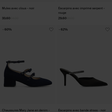
Mules avec clous - noir
Escarpins avec imprimé serpent -
rouge
33.60
84.00
29.60
69.00
- 60%
- 62%
Chaussures Mary Jane en denim -
Escarpins avec bande strass - noir