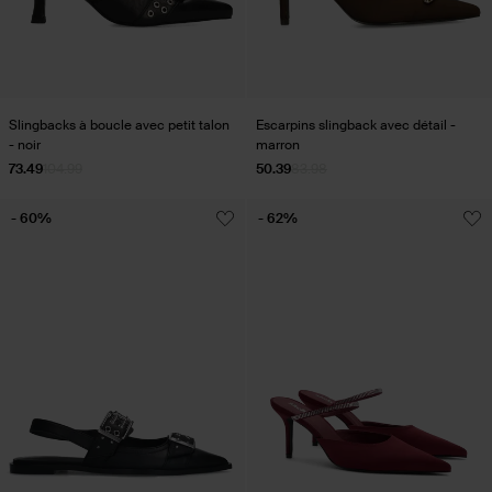
Slingbacks à boucle avec petit talon
Escarpins slingback avec détail -
- noir
marron
73.49
104.99
50.39
83.98
- 60%
- 62%