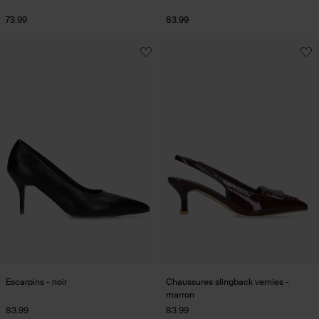
73.99
83.99
Escarpins - noir
Chaussures slingback vernies -
marron
83.99
83.99