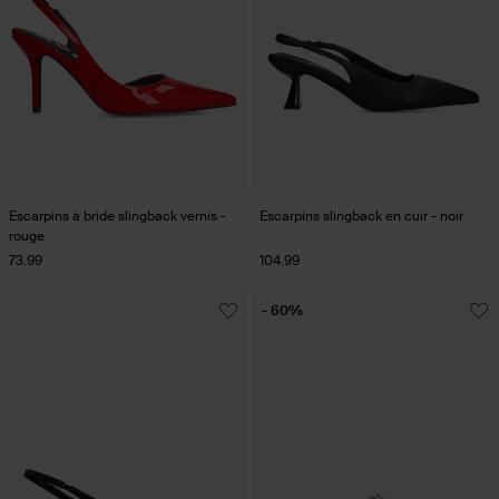
Escarpins à bride slingback vernis -
Escarpins slingback en cuir - noir
rouge
73.99
104.99
- 60%