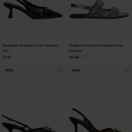
Escarpins slingback avec boucles -
Slingbacks imprimé serpent avec
noir
boucles
73.99
46.40
116.00
- 30%
- 40%