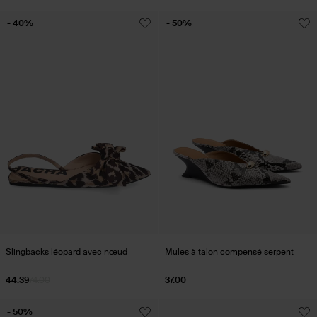
- 40%
- 50%
Slingbacks léopard avec nœud
Mules à talon compensé serpent
44.39
74.00
37.00
- 50%