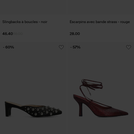
Slingbacks à boucles - noir
Escarpins avec bande strass - rouge
46.40
116.00
28.00
- 60%
- 57%