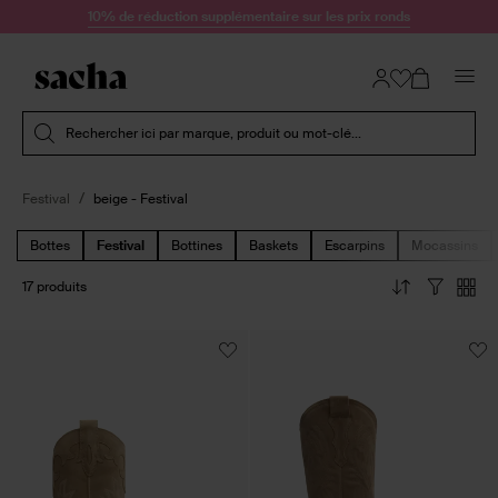
Passer au contenu
10% de réduction supplémentaire sur les prix ronds
Soumettre la recherche
Rechercher ici par marque, produit ou mot-clé...
Festival
beige - Festival
Bottes
Festival
Bottines
Baskets
Escarpins
Mocassins
17 produits