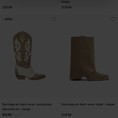
beige
230.99
209.99
- 40%
Santiags en daim avec surpiqûres
Santiags en daim avec rabat - beige
décoratives - beige
125.99
209.98
209.99