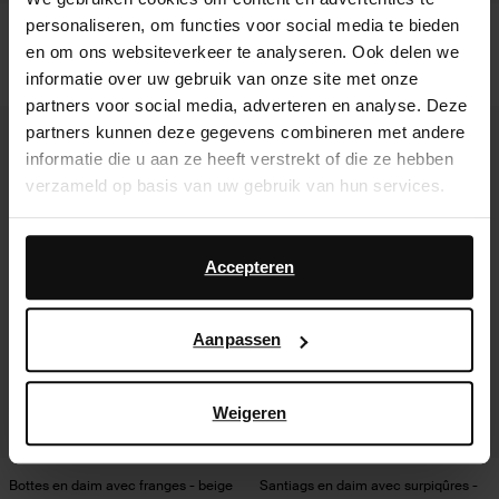
personaliseren, om functies voor social media te bieden
Santiags en daim avec surpiqûres
Bottes en daim avec rabat - beige
en om ons websiteverkeer te analyseren. Ook delen we
décoratives - beige
80.00
167.99
informatie over uw gebruik van onze site met onze
partners voor social media, adverteren en analyse. Deze
partners kunnen deze gegevens combineren met andere
informatie die u aan ze heeft verstrekt of die ze hebben
verzameld op basis van uw gebruik van hun services.
Daarnaast werken wij samen met Google voor
advertentie- en meetdoeleinden. Meer informatie over
Accepteren
hoe Google uw persoonsgegevens gebruikt, vindt u op
Google’s pagina over zakelijke veiligheid en privacy
.
Aanpassen
Weigeren
Bottes en daim avec franges - beige
Santiags en daim avec surpiqûres -