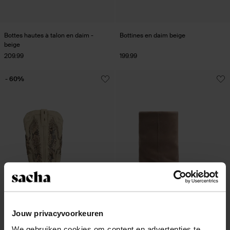
Bottes hautes à talon en daim -
Bottines en daim beige
beige
209.99
199.99
- 60%
Jouw privacyvoorkeuren
We gebruiken cookies om content en advertenties te