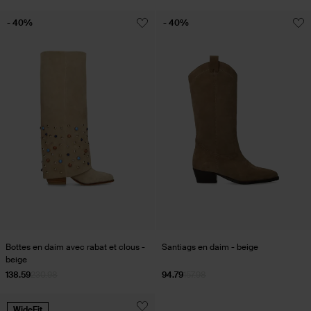
- 40%
- 40%
Bottes en daim avec rabat et clous -
Santiags en daim - beige
beige
138.59
230.98
94.79
157.98
WideFit