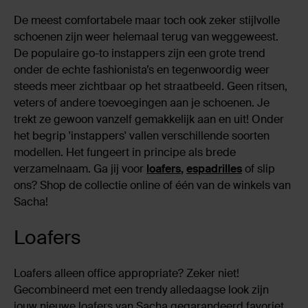
De meest comfortabele maar toch ook zeker stijlvolle
schoenen zijn weer helemaal terug van weggeweest.
De populaire go-to instappers zijn een grote trend
onder de echte fashionista’s en tegenwoordig weer
steeds meer zichtbaar op het straatbeeld. Geen ritsen,
veters of andere toevoegingen aan je schoenen. Je
trekt ze gewoon vanzelf gemakkelijk aan en uit! Onder
het begrip 'instappers' vallen verschillende soorten
modellen. Het fungeert in principe als brede
verzamelnaam. Ga jij voor
loafers
,
espadrilles
of slip
ons? Shop de collectie online of één van de winkels van
Sacha!
Loafers
Loafers alleen office appropriate? Zeker niet!
Gecombineerd met een trendy alledaagse look zijn
jouw nieuwe loafers van Sacha gegarandeerd favoriet.