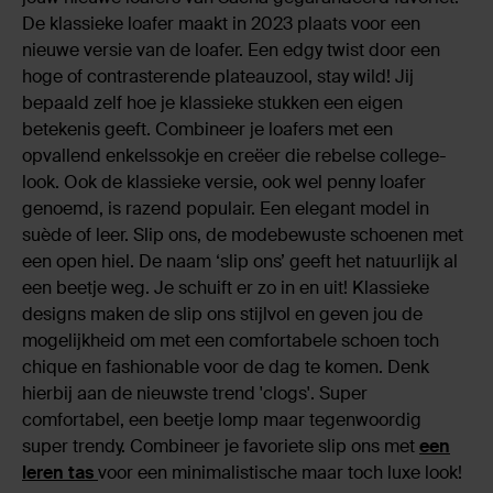
De klassieke loafer maakt in 2023 plaats voor een
nieuwe versie van de loafer. Een edgy twist door een
hoge of contrasterende plateauzool, stay wild! Jij
bepaald zelf hoe je klassieke stukken een eigen
betekenis geeft. Combineer je loafers met een
opvallend enkelssokje en creëer die rebelse college-
look. Ook de klassieke versie, ook wel penny loafer
genoemd, is razend populair. Een elegant model in
suède of leer. Slip ons, de modebewuste schoenen met
een open hiel. De naam ‘slip ons’ geeft het natuurlijk al
een beetje weg. Je schuift er zo in en uit! Klassieke
designs maken de slip ons stijlvol en geven jou de
mogelijkheid om met een comfortabele schoen toch
chique en fashionable voor de dag te komen. Denk
hierbij aan de nieuwste trend 'clogs'. Super
comfortabel, een beetje lomp maar tegenwoordig
super trendy. Combineer je favoriete slip ons met
een
leren tas
voor een minimalistische maar toch luxe look!