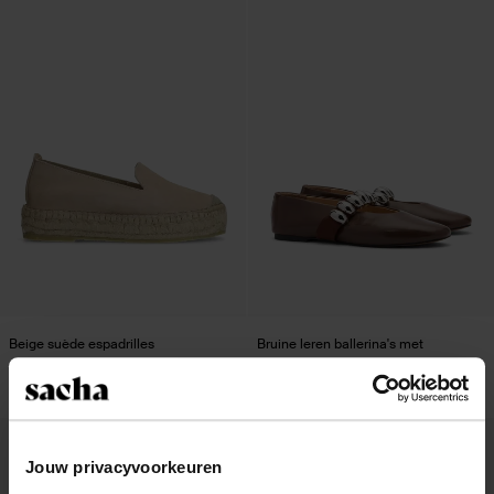
Beige suède espadrilles
Bruine leren ballerina's met
zilverkleurige studs
56.99
94.98
48.00
- 62%
- 52%
Jouw privacyvoorkeuren