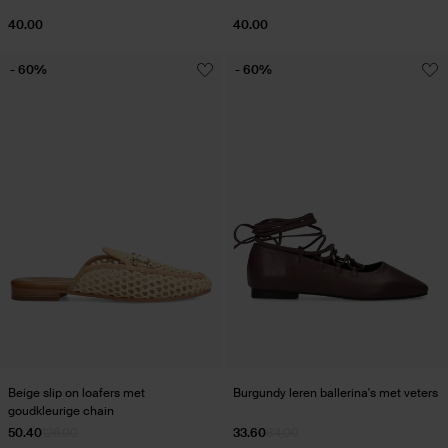
40.00
40.00
- 60%
- 60%
Beige slip on loafers met
Burgundy leren ballerina's met veters
goudkleurige chain
50.40
126.00
33.60
84.00