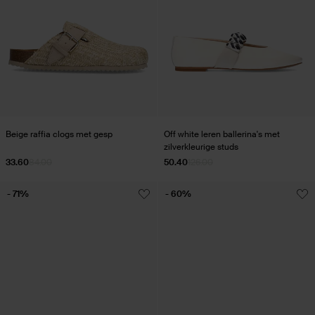
Beige raffia clogs met gesp
Off white leren ballerina's met
zilverkleurige studs
33.60
84.00
50.40
126.00
- 71%
- 60%