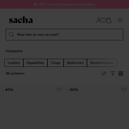
Doorgaan naar artikel
Nu 10% extra korting op ronde prijzen
Submit search
Waar ben je naar op zoek?
Instappers
Loafers
Espadrilles
Clogs
Ballerina's
Bootschoenen
99 artikelen
- 40%
- 60%