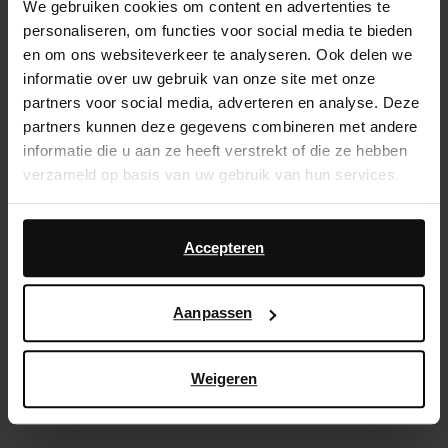
We gebruiken cookies om content en advertenties te
personaliseren, om functies voor social media te bieden
en om ons websiteverkeer te analyseren. Ook delen we
informatie over uw gebruik van onze site met onze
partners voor social media, adverteren en analyse. Deze
partners kunnen deze gegevens combineren met andere
informatie die u aan ze heeft verstrekt of die ze hebben
verzameld op basis van uw gebruik van hun services.
Daarnaast werken wij samen met Google voor
advertentie- en meetdoeleinden. Meer informatie over
Accepteren
hoe Google uw persoonsgegevens gebruikt, vindt u op
Bruine croco ballerina's met
Bordeaux rode lak ballerina's
zilverkleurig detail
Google’s pagina over zakelijke veiligheid en privacy
.
24.00
30.00
Aanpassen
- 60%
- 62%
Weigeren