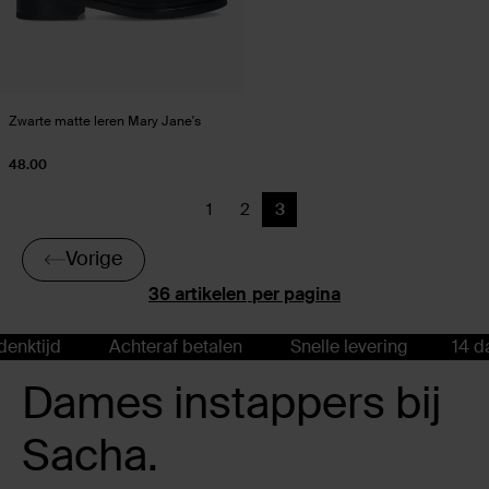
Zwarte matte leren Mary Jane's
48.00
1
2
3
Vorige
Vorige
Huidige pagina
Vorige
per pagina
ijd
Achteraf betalen
Snelle levering
14 dagen
Dames instappers bij
Sacha.