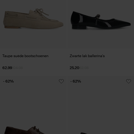
Taupe suède bootschoenen
Zwarte lak ballerina's
62.99
104.98
25.20
62.98
- 62%
- 62%