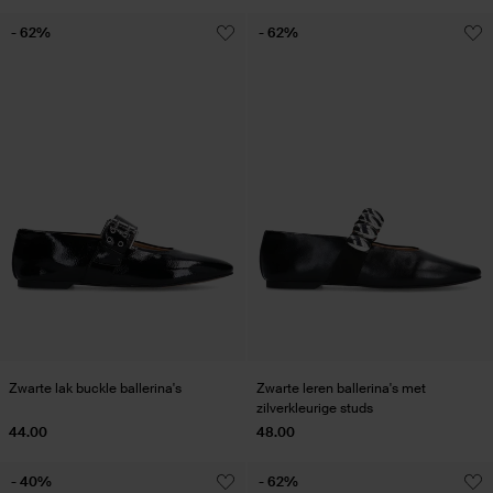
- 62%
- 62%
Zwarte lak buckle ballerina's
Zwarte leren ballerina's met
zilverkleurige studs
44.00
48.00
- 40%
- 62%