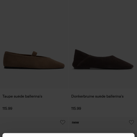
Taupe suède ballerina's
Donkerbruine suède ballerina's
115.99
115.99
new