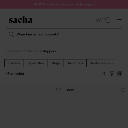
Doorgaan naar artikel
Nu 10% extra korting op ronde prijzen
Submit search
Waar ben je naar op zoek?
Instappers
bruin - Instappers
Loafers
Espadrilles
Clogs
Ballerina's
Bootschoenen
47 artikelen
new