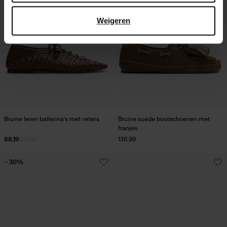
Weigeren
Bruine leren ballerina's met veters
Bruine suède bootschoenen met
franjes
88.19
125.99
136.99
- 30%