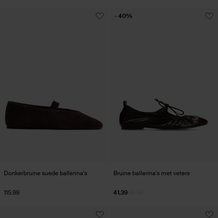
- 40%
Donkerbruine suède ballerina's
Bruine ballerina's met veters
115.99
41.39
68.99