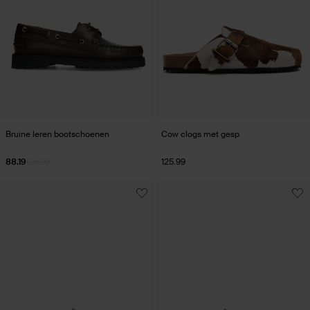
Bruine leren bootschoenen
Cow clogs met gesp
88.19
125.99
125.99