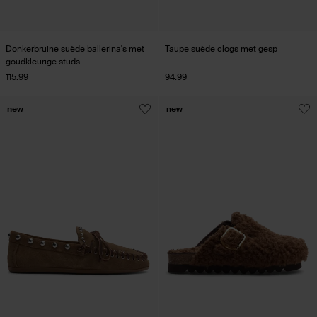
Donkerbruine suède ballerina's met
Taupe suède clogs met gesp
goudkleurige studs
115.99
94.99
new
new