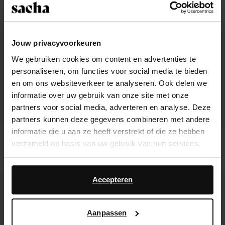
Jouw privacyvoorkeuren
We gebruiken cookies om content en advertenties te
personaliseren, om functies voor social media te bieden
en om ons websiteverkeer te analyseren. Ook delen we
informatie over uw gebruik van onze site met onze
partners voor social media, adverteren en analyse. Deze
partners kunnen deze gegevens combineren met andere
informatie die u aan ze heeft verstrekt of die ze hebben
Bruine suède ballerina's
Donkerbruine suède clogs met studs
verzameld op basis van uw gebruik van hun services.
115.99
136.99
Daarnaast werken wij samen met Google voor
advertentie- en meetdoeleinden. Meer informatie over
Accepteren
- 30%
new
new
hoe Google uw persoonsgegevens gebruikt, vindt u op
Google’s pagina over zakelijke veiligheid en privacy
.
Aanpassen