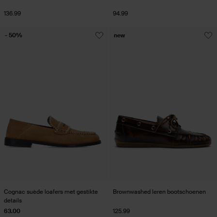
136.99
94.99
- 50%
new
Cognac suède loafers met gestikte
Brownwashed leren bootschoenen
details
63.00
125.99