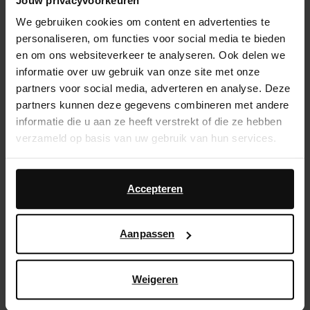
Jouw privacyvoorkeuren
We gebruiken cookies om content en advertenties te
Over Sacha
personaliseren, om functies voor social media te bieden
Klantenservice
en om ons websiteverkeer te analyseren. Ook delen we
informatie over uw gebruik van onze site met onze
Verzending & levering
partners voor social media, adverteren en analyse. Deze
partners kunnen deze gegevens combineren met andere
Ruilen & retourneren
informatie die u aan ze heeft verstrekt of die ze hebben
verzameld op basis van uw gebruik van hun services.
Brandstores
Daarnaast werken wij samen met Google voor
Vacatures
advertentie- en meetdoeleinden. Meer informatie over
Accepteren
hoe Google uw persoonsgegevens gebruikt, vindt u op
BE | Nederlands
Google’s pagina over zakelijke veiligheid en privacy
.
Aanpassen
Tiktok
Instagram
Facebook
Pinterest
Weigeren