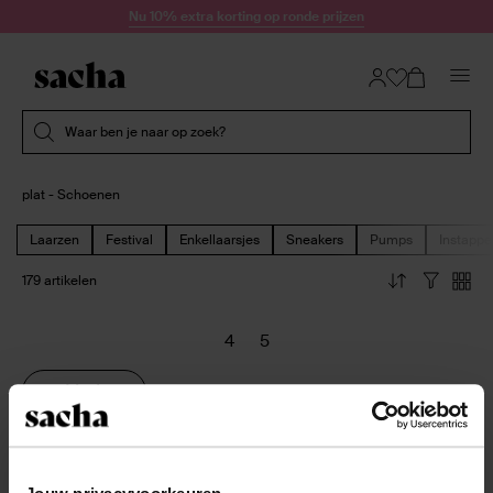
Doorgaan naar artikel
Nu 10% extra korting op ronde prijzen
Submit search
Waar ben je naar op zoek?
plat - Schoenen
Laarzen
Festival
Enkellaarsjes
Sneakers
Pumps
Instappe
179 artikelen
4
5
Vorige
Vorige
Vorige
per pagina