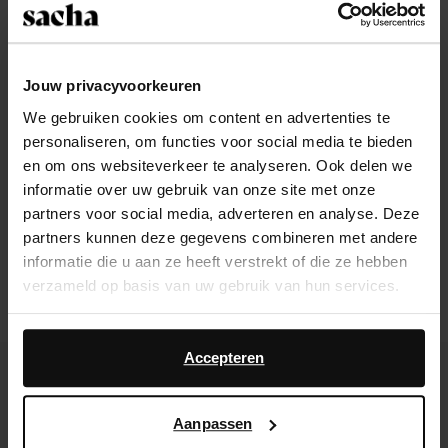
Jouw privacyvoorkeuren
We gebruiken cookies om content en advertenties te
personaliseren, om functies voor social media te bieden
en om ons websiteverkeer te analyseren. Ook delen we
informatie over uw gebruik van onze site met onze
partners voor social media, adverteren en analyse. Deze
partners kunnen deze gegevens combineren met andere
informatie die u aan ze heeft verstrekt of die ze hebben
Zwarte leren slippers met
Roze slippers met strik
verzameld op basis van uw gebruik van hun services.
goudkleurige charms
47.50
94.98
25.20
84.00
Daarnaast werken wij samen met Google voor
advertentie- en meetdoeleinden. Meer informatie over
Accepteren
- 30%
new
hoe Google uw persoonsgegevens gebruikt, vindt u op
Google’s pagina over zakelijke veiligheid en privacy
.
Aanpassen