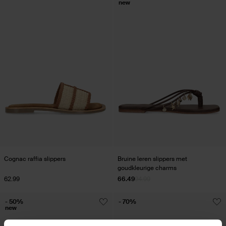
new
Cognac raffia slippers
Bruine leren slippers met
goudkleurige charms
62.99
66.49
94.99
- 50%
- 70%
new