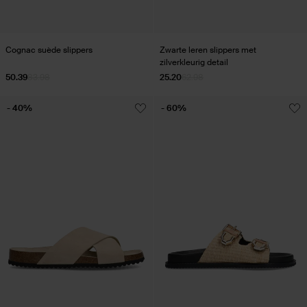
Cognac suède slippers
Zwarte leren slippers met
zilverkleurig detail
50.39
83.98
25.20
62.98
- 40%
- 60%