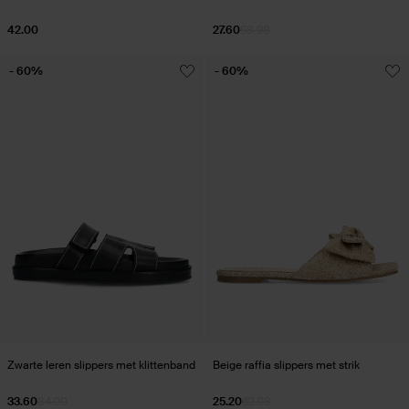
42.00
27.60
68.98
- 60%
- 60%
Zwarte leren slippers met klittenband
Beige raffia slippers met strik
33.60
84.00
25.20
62.98