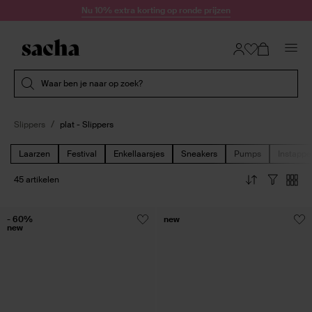
Doorgaan naar artikel
Nu 10% extra korting op ronde prijzen
Submit search
Waar ben je naar op zoek?
Slippers
plat - Slippers
Laarzen
Festival
Enkellaarsjes
Sneakers
Pumps
Instappe
45 artikelen
- 60%
new
new