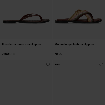
Rode leren croco teenslippers
Multicolor gevlochten slippers
27.60
68.98
68.99
new