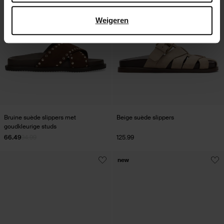
Weigeren
Bruine suède slippers met
Beige suède slippers
goudkleurige studs
66.49
94.99
125.99
new