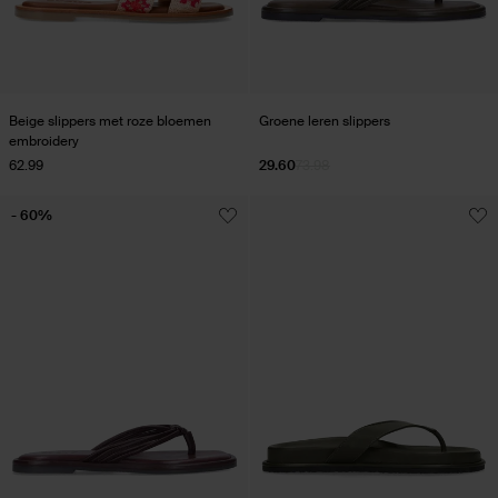
Beige slippers met roze bloemen
Groene leren slippers
embroidery
62.99
29.60
73.98
- 60%