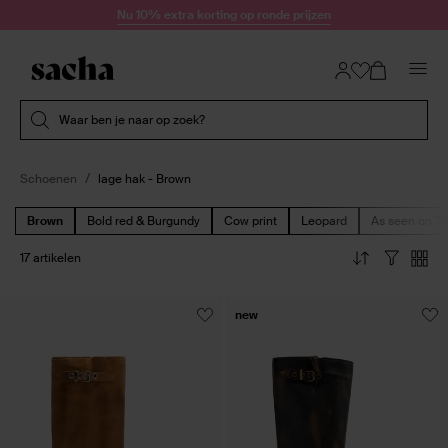
Doorgaan naar artikel
Nu 10% extra korting op ronde prijzen
Submit search
Waar ben je naar op zoek?
Schoenen
lage hak - Brown
Brown
Bold red & Burgundy
Cow print
Leopard
As seen on Ti
17 artikelen
new