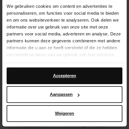
We gebruiken cookies om content en advertenties te
Bruine leren loafers
Bruine suède cowboylaarzen met
personaliseren, om functies voor social media te bieden
stiksels
125.99
199.99
en om ons websiteverkeer te analyseren. Ook delen we
informatie over uw gebruik van onze site met onze
- 30%
partners voor social media, adverteren en analyse. Deze
partners kunnen deze gegevens combineren met andere
informatie die u aan ze heeft verstrekt of die ze hebben
verzameld op basis van uw gebruik van hun services.
Daarnaast werken wij samen met Google voor
advertentie- en meetdoeleinden. Meer informatie over
Accepteren
hoe Google uw persoonsgegevens gebruikt, vindt u op
Google’s pagina over zakelijke veiligheid en privacy
.
Aanpassen
Weigeren
Bruine leren bootschoenen
Bruine hoge leren laarzen