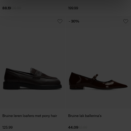
88.19
125.99
199.99
- 30%
Bruine leren loafers met pony hair
Bruine lak ballerina's
125.99
44.09
62.99