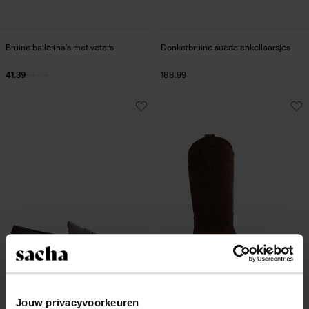
Bruine ballerina's met veters
Donkerbruine suède enkellaarsjes
41.39
68.99
188.99
Jouw privacyvoorkeuren