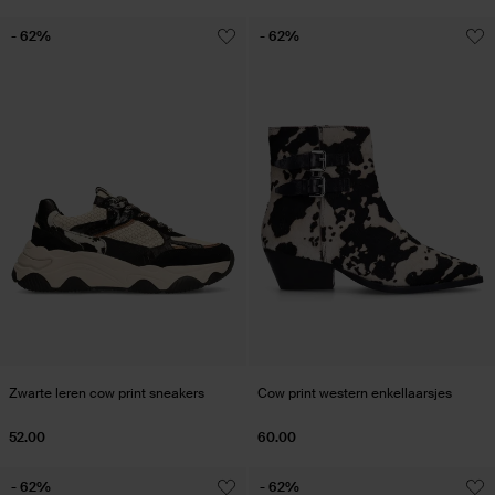
- 62%
- 62%
Zwarte leren cow print sneakers
Cow print western enkellaarsjes
52.00
60.00
- 62%
- 62%