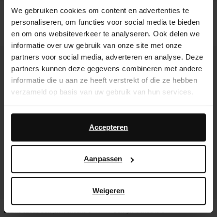
We gebruiken cookies om content en advertenties te
Bruine sneakers met cow print
Cow print enkellaarsjes met hak
personaliseren, om functies voor social media te bieden
48.00
149.99
157.98
en om ons websiteverkeer te analyseren. Ook delen we
informatie over uw gebruik van onze site met onze
- 60%
- 52%
partners voor social media, adverteren en analyse. Deze
partners kunnen deze gegevens combineren met andere
informatie die u aan ze heeft verstrekt of die ze hebben
verzameld op basis van uw gebruik van hun services.
Daarnaast werken wij samen met Google voor
advertentie- en meetdoeleinden. Meer informatie over
Accepteren
hoe Google uw persoonsgegevens gebruikt, vindt u op
Google’s pagina over zakelijke veiligheid en privacy
.
Aanpassen
Weigeren
Bruine suède cow print sneakers
Cow print sneakers