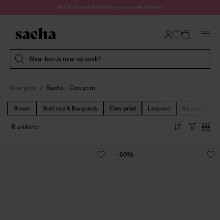
Doorgaan naar artikel
Nu 10% extra korting op ronde prijzen
Submit search
Waar ben je naar op zoek?
Cow print
Sacha - Cow print
Brown
Bold red & Burgundy
Cow print
Leopard
As seen on Ti
18 artikelen
- 60%