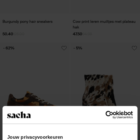
Burgundy pony hair sneakers
Cow print leren muiltjes met plateau
hak
50.40
126.00
47.50
94.98
- 62%
- 5%
Jouw privacyvoorkeuren