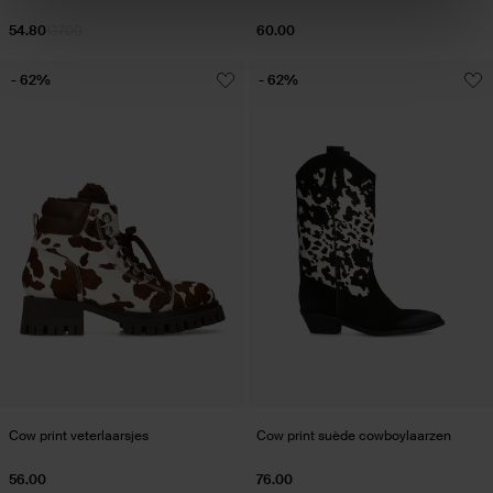
54.80
137.00
60.00
- 62%
- 62%
Cow print veterlaarsjes
Cow print suède cowboylaarzen
56.00
76.00