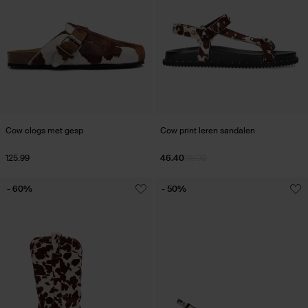
Cow clogs met gesp
Cow print leren sandalen
125.99
46.40
116.00
- 60%
- 50%