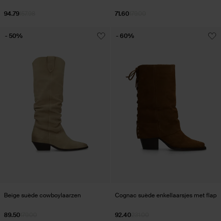
94.79
157.98
71.60
179.00
- 50%
- 60%
Beige suède cowboylaarzen
Cognac suède enkellaarsjes met flap
89.50
179.00
92.40
231.00