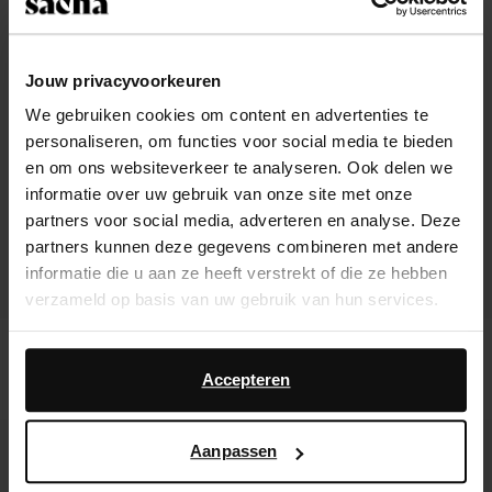
Jouw privacyvoorkeuren
We gebruiken cookies om content en advertenties te
personaliseren, om functies voor social media te bieden
en om ons websiteverkeer te analyseren. Ook delen we
informatie over uw gebruik van onze site met onze
partners voor social media, adverteren en analyse. Deze
partners kunnen deze gegevens combineren met andere
informatie die u aan ze heeft verstrekt of die ze hebben
verzameld op basis van uw gebruik van hun services.
Zwarte suède western enkellaarsjes
Bruine suède cowboylaarzen met
Daarnaast werken wij samen met Google voor
met flap
snake details
advertentie- en meetdoeleinden. Meer informatie over
Accepteren
67.20
168.00
60.00
hoe Google uw persoonsgegevens gebruikt, vindt u op
Google’s pagina over zakelijke veiligheid en privacy
.
- 60%
- 62%
Aanpassen