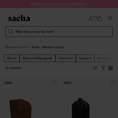
Doorgaan naar artikel
Nu 10% extra korting op ronde prijzen
Submit search
Waar ben je naar op zoek?
Western boots
Actie - Western boots
Brown
Bold red & Burgundy
Cow print
Leopard
As seen on Ti
31 artikelen
- 70%
- 50%