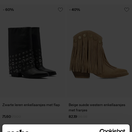
- 60%
- 40%
Zwarte leren enkellaarsjes met flap
Beige suède western enkellaarsjes
met franjes
71.60
179.00
82.19
136.98
- 60%
- 70%