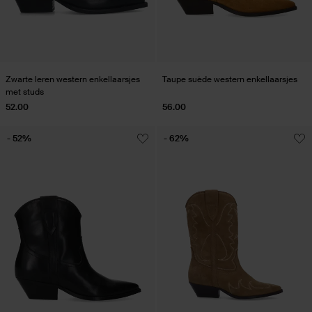
Zwarte leren western enkellaarsjes
Taupe suède western enkellaarsjes
met studs
52.00
56.00
- 52%
- 62%