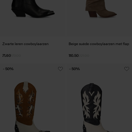
Zwarte leren cowboylaarzen
Beige suède cowboylaarzen met flap
71.60
179.00
110.50
221.00
- 50%
- 50%