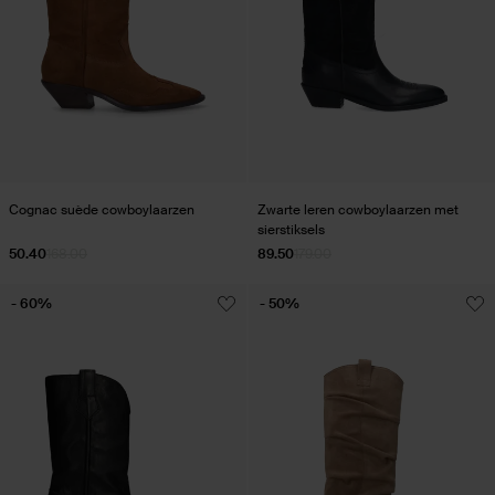
Cognac suède cowboylaarzen
Zwarte leren cowboylaarzen met
sierstiksels
50.40
168.00
89.50
179.00
- 60%
- 50%