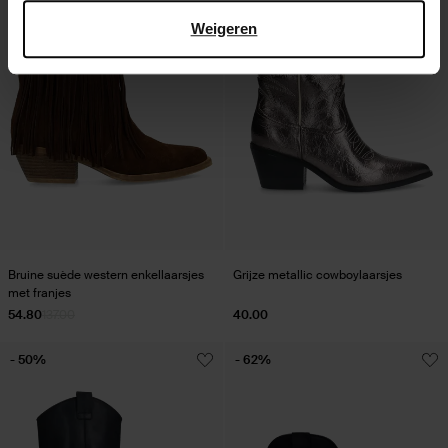
Weigeren
Bruine suède western enkellaarsjes
Grijze metallic cowboylaarsjes
met franjes
54.80
137.00
40.00
- 50%
- 62%