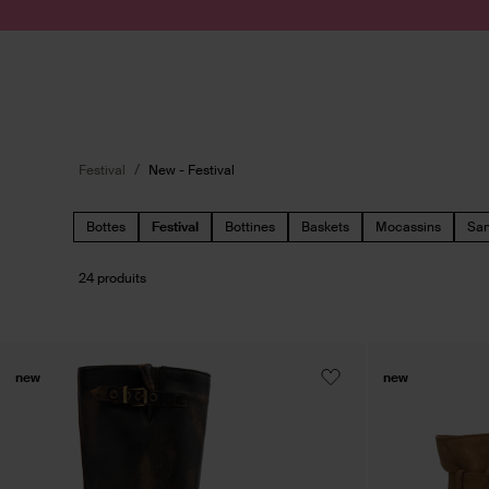
Passer au contenu
Soumettre la recherche
Festival
New - Festival
Bottes
Festival
Bottines
Baskets
Mocassins
San
24 produits
new
new