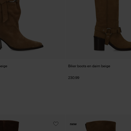
beige
Biker boots en daim beige
230.99
new