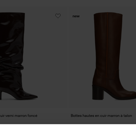
new
uir verni marron foncé
Bottes hautes en cuir marron à talon
209.99