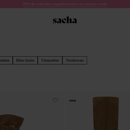
10% de réduction supplémentaire sur les prix ronds
dales
Biker boots
Claquettes
Tendances
new