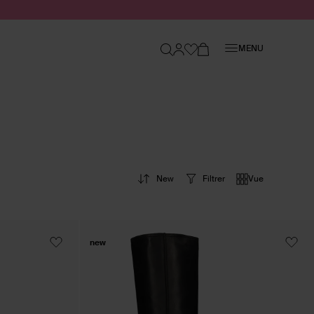
Fermer
MENU
New
Filtrer
Vue
new