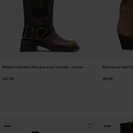
Bottes motardes délavées avec boucles - marron
Bottines en daim 
242.99
199.99
new
new