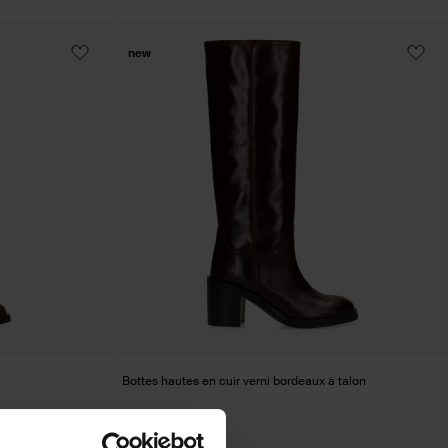
new
Bottes hautes en cuir verni bordeaux à talon
209.99