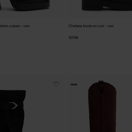
talon cubain - noir
Chelsea boots en cuir - noir
157.99
new