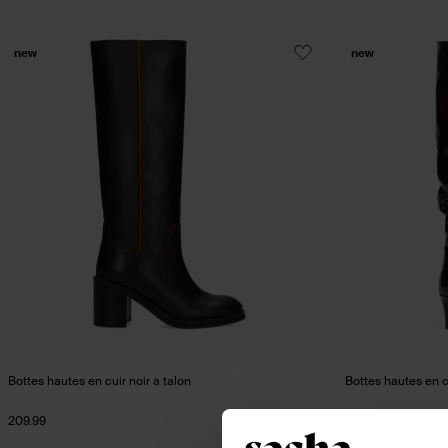
new
new
Bottes hautes en cuir noir à talon
Bottes hautes en c
209.99
220.99