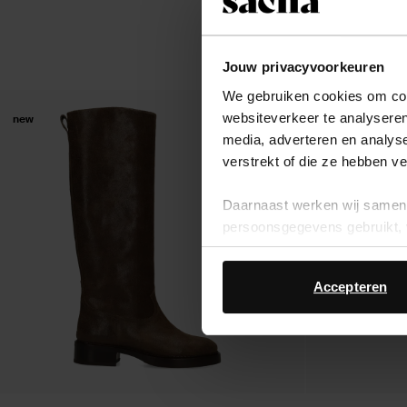
Jouw privacyvoorkeuren
We gebruiken cookies om cont
websiteverkeer te analyseren
new
new
media, adverteren en analys
verstrekt of die ze hebben v
Daarnaast werken wij samen 
persoonsgegevens gebruikt, 
Accepteren