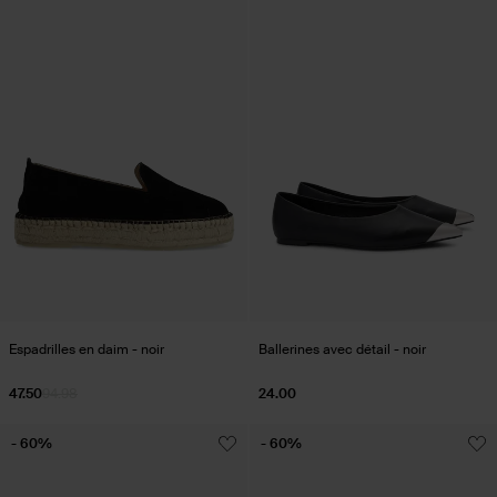
Espadrilles en daim - noir
Ballerines avec détail - noir
47.50
94.98
24.00
- 60%
- 60%