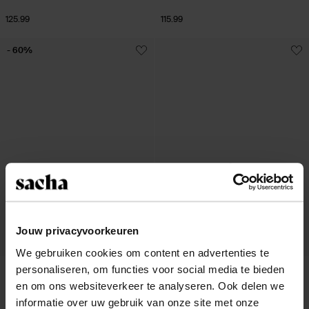
125.99
115.99
- 60%
Jouw privacyvoorkeuren
We gebruiken cookies om content en advertenties te
personaliseren, om functies voor social media te bieden
Ballerines vernies - noir
Mocassins en cuir avec clous - noir
en om ons websiteverkeer te analyseren. Ook delen we
25.20
62.98
136.99
informatie over uw gebruik van onze site met onze