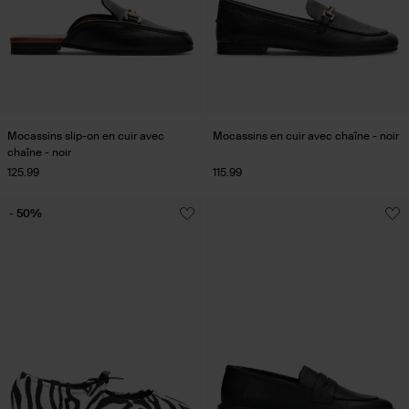
Mocassins slip-on en cuir avec
Mocassins en cuir avec chaîne - noir
chaîne - noir
125.99
115.99
- 50%