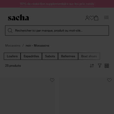
Passer au contenu
10% de réduction supplémentaire sur les prix ronds
Soumettre la recherche
Rechercher ici par marque, produit ou mot-clé...
Mocassins
noir - Mocassins
Loafers
Espadrilles
Sabots
Ballerines
Boat shoes
25 produits