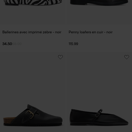
Ballerines avec imprimé zèbre - noir
Penny loafers en cuir - noir
34.50
68.99
115.99