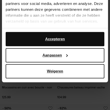
partners voor social media, adverteren en analyse. Deze
partners kunnen deze gegevens combineren met andere
informatie die u aan ze heeft verstrekt of die ze hebben
verzameld op basis van uw gebruik van hun services.
Daarnaast werken wij samen met Google voor
advertentie- en meetdoeleinden. Meer informatie over
Accepteren
hoe Google uw persoonsgegevens gebruikt, vindt u op
Google’s pagina over zakelijke veiligheid en privacy
.
Aanpassen
Weigeren
Mocassins en cuir avec boucle - noir
Chaussures bateau imprimé vache
125.99
104.99
- 50%
- 62%