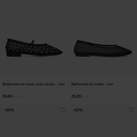
Ballerines en mesh avec strass - noir
Ballerines en mesh - noir
33.60
84.00
25.20
62.98
- 60%
- 62%