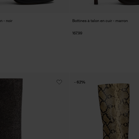
n - noir
Bottines à talon en cuir - marron
167.99
- 62%