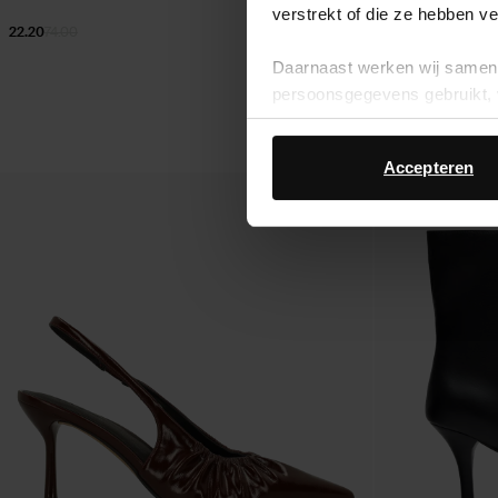
verstrekt of die ze hebben v
22.20
74.00
29.60
73.98
Daarnaast werken wij samen 
persoonsgegevens gebruikt, 
Accepteren