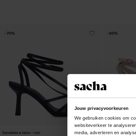
- 70%
- 60%
Jouw privacyvoorkeuren
We gebruiken cookies om cont
websiteverkeer te analyseren
media, adverteren en analys
Sandales à talon - noir
Sandales à talon a