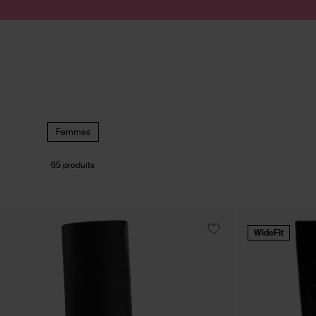
Passer au contenu
Soumettre la recherche
Femmes
65 produits
WideFit