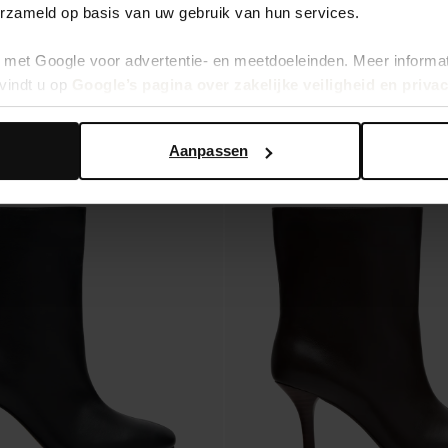
erzameld op basis van uw gebruik van hun services.
21.00
met Google voor advertentie- en meetdoeleinden. Meer informa
vindt u op
Google’s pagina over zakelijke veiligheid en priva
Aanpassen