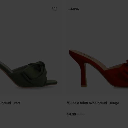
- 40%
c nœud - vert
Mules à talon avec nœud - rouge
44.39
74.00