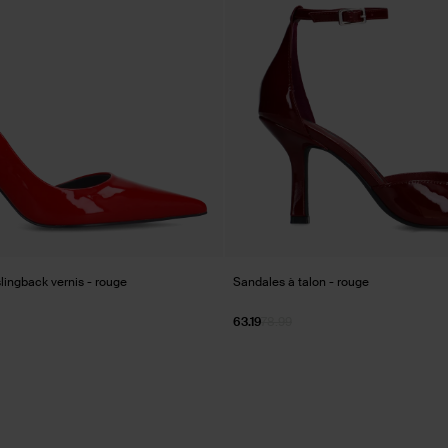
slingback vernis - rouge
Sandales à talon - rouge
63.19
78.99