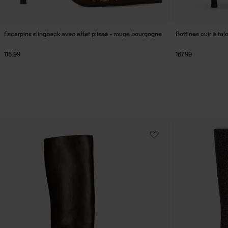
Escarpins slingback avec effet plissé - rouge bourgogne
Bottines cuir à talo
115.99
167.99