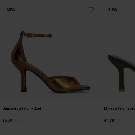
- 50%
- 40%
Sandales à talon - doré
Mules à talon ave
39.50
78.98
44.39
74.00