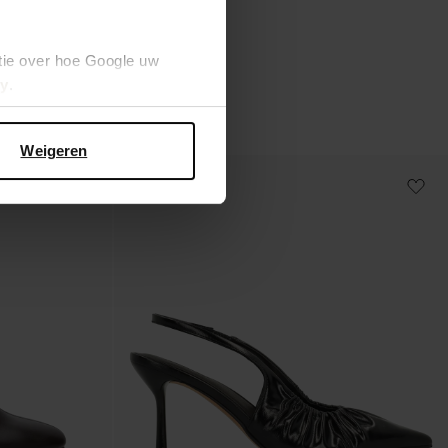
73.50
147.00
tie over hoe Google uw
cy
.
Weigeren