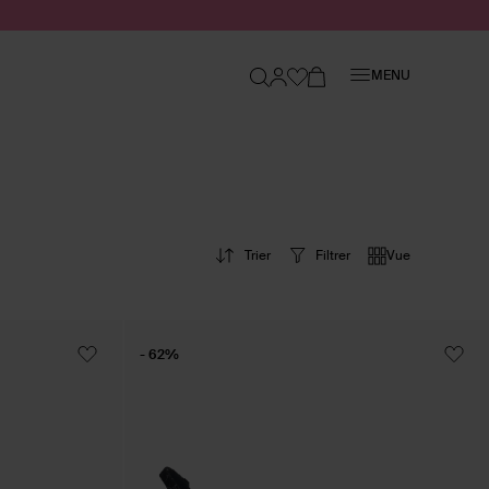
Fermer
MENU
Trier
Filtrer
Vue
- 62%