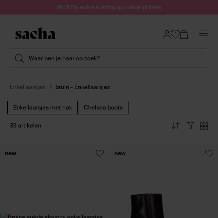
Doorgaan naar artikel
Nu 10% extra korting op ronde prijzen
Submit search
Waar ben je naar op zoek?
Enkellaarsjes
bruin - Enkellaarsjes
Enkellaarsjes met hak
Chelsea boots
33 artikelen
new
new