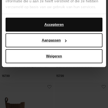
informatie die u aan ze heeft verstrekt of die ze hebben
verzameld op basis van uw gebruik van hun services.
Daarnaast werken wij samen met Google voor
advertentie- en meetdoeleinden. Meer informatie over
Accepteren
hoe Google uw persoonsgegevens gebruikt, vindt u op
Google’s pagina over zakelijke veiligheid en privacy
.
Aanpassen
Weigeren
Bruine leren enkellaarsjes met hak
Bruine leren chelsea boots
167.99
157.99