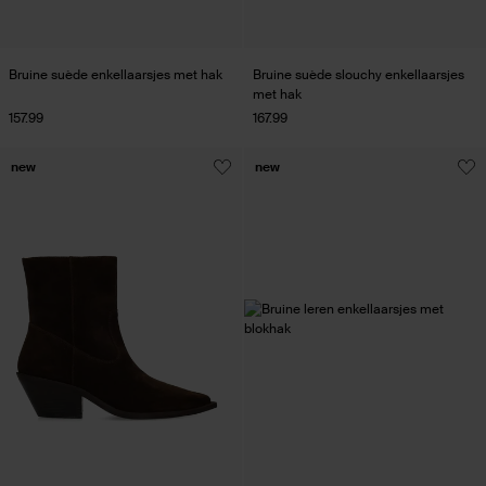
Bruine suède enkellaarsjes met hak
Bruine suède slouchy enkellaarsjes
met hak
157.99
167.99
new
new