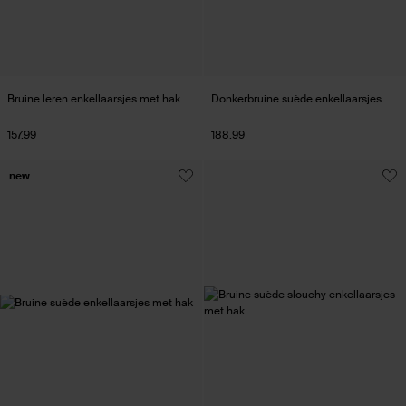
Bruine leren enkellaarsjes met hak
Donkerbruine suède enkellaarsjes
157.99
188.99
new