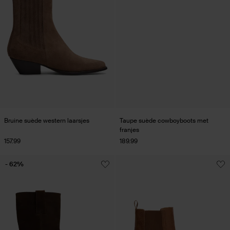
Bruine suède western laarsjes
Taupe suède cowboyboots met
franjes
157.99
189.99
- 62%