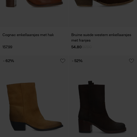
Cognac enkellaarsjes met hak
Bruine suède western enkellaarsjes
met franjes
157.99
54.80
137.00
- 62%
- 52%