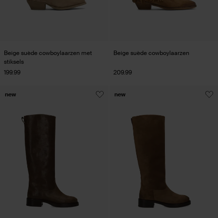
Beige suède cowboylaarzen met
Beige suède cowboylaarzen
stiksels
199.99
209.99
new
new