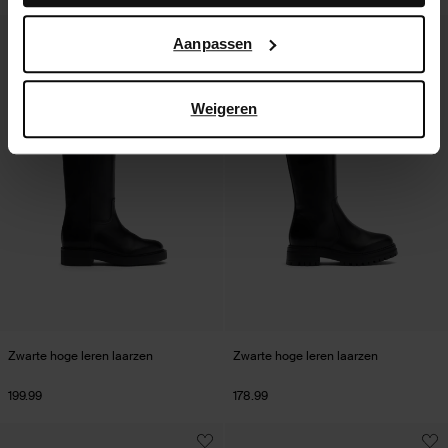
hoe Google uw persoonsgegevens gebruikt, vindt u op
Google’s pagina over zakelijke veiligheid en privacy
.
Aanpassen
Weigeren
Zwarte hoge leren laarzen
Zwarte hoge leren laarzen
199.99
178.99