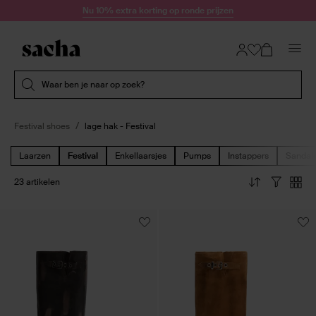
Doorgaan naar artikel
Nu 10% extra korting op ronde prijzen
Submit search
Waar ben je naar op zoek?
Festival shoes
lage hak - Festival
Laarzen
Festival
Enkellaarsjes
Pumps
Instappers
Sandal
23 artikelen