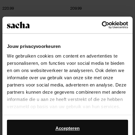
220.99
209.99
Jouw privacyvoorkeuren
We gebruiken cookies om content en advertenties te
personaliseren, om functies voor social media te bieden
en om ons websiteverkeer te analyseren. Ook delen we
informatie over uw gebruik van onze site met onze
partners voor social media, adverteren en analyse. Deze
partners kunnen deze gegevens combineren met andere
informatie die u aan ze heeft verstrekt of die ze hebben
verzameld op basis van uw gebruik van hun services.
Donkerbruine suède enkellaarsjes
Zwarte leren biker boots met
Daarnaast werken wij samen met Google voor
zilverkleurige gespen
advertentie- en meetdoeleinden. Meer informatie over
Accepteren
188.99
149.99