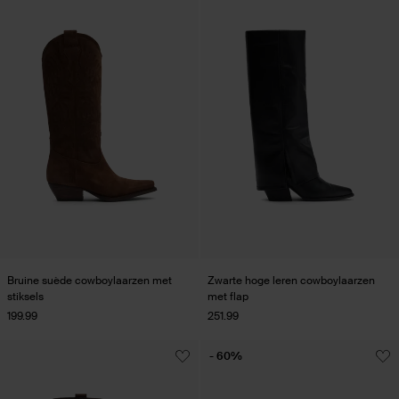
Bruine suède cowboylaarzen met
Zwarte hoge leren cowboylaarzen
stiksels
met flap
199.99
251.99
- 60%