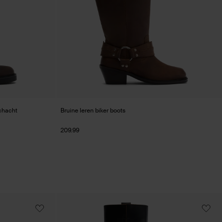
schacht
Bruine leren biker boots
209.99