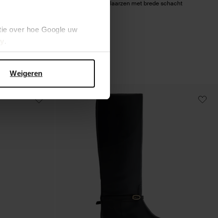
 hak
Zwarte leren hoge laarzen met brede schacht
199.99
tie over hoe Google uw
cy
.
Weigeren