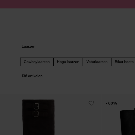
Doorgaan naar artikel
Submit search
Laarzen
Cowboylaarzen
Hoge laarzen
Veterlaarzen
Biker boots
136 artikelen
- 60%