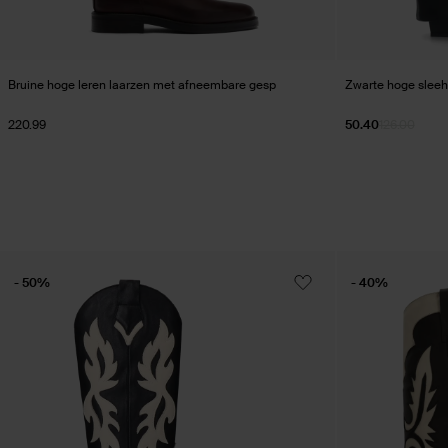
Bruine hoge leren laarzen met afneembare gesp
Zwarte hoge sleeh
220.99
50.40
126.00
- 50%
- 40%