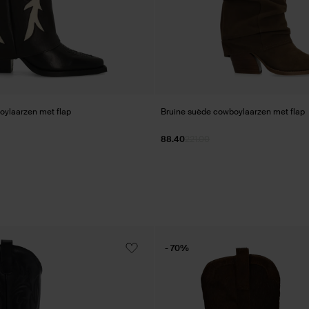
oylaarzen met flap
Bruine suède cowboylaarzen met flap
88.40
221.00
- 70%