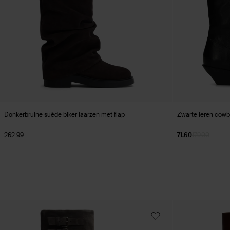
Donkerbruine suède biker laarzen met flap
Zwarte leren cowb
262.99
71.60
179.00