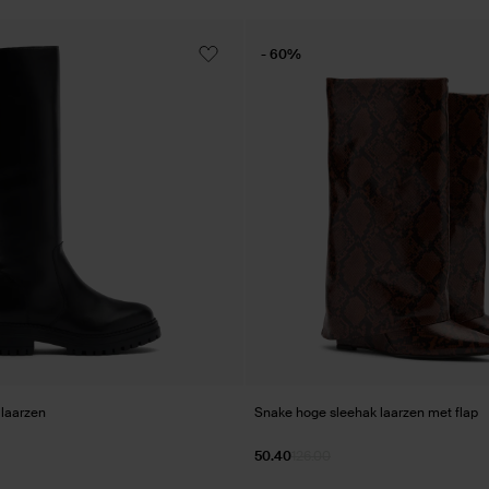
- 60%
 laarzen
Snake hoge sleehak laarzen met flap
50.40
126.00