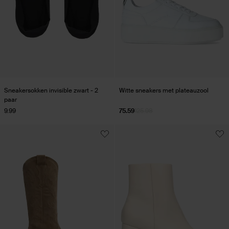
Sneakersokken invisible zwart - 2
Witte sneakers met plateauzool
paar
9.99
75.59
125.98