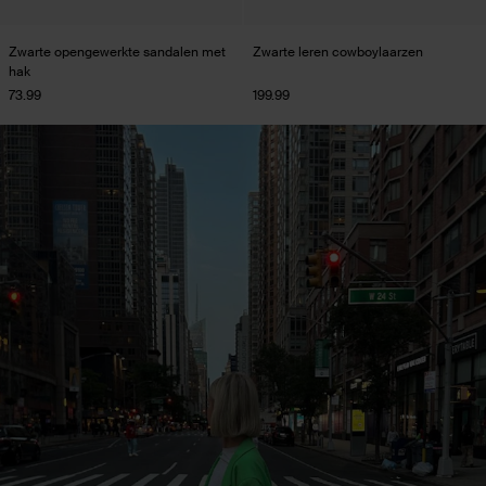
Zwarte opengewerkte sandalen met
Zwarte leren cowboylaarzen
hak
73.99
199.99