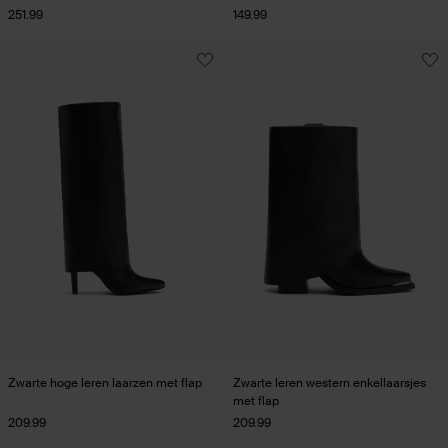
251.99
149.99
Zwarte hoge leren laarzen met flap
Zwarte leren western enkellaarsjes
met flap
209.99
209.99