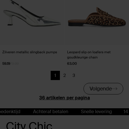
Zilveren metallic slingback pumps
Leopard slip on loafers met
goudkleurige chain
59.19
73.99
63.00
1
2
3
Huidige pagina
Vorige
Vorige
Volgende
per pagina
d
Achteraf betalen
Snelle levering
14 dagen be
City Chic