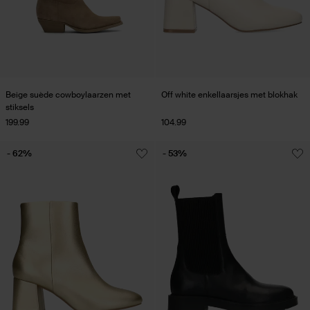
Beige suède cowboylaarzen met
Off white enkellaarsjes met blokhak
stiksels
199.99
104.99
- 62%
- 53%