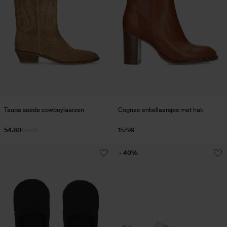
Taupe suède cowboylaarzen
Cognac enkellaarsjes met hak
54.80
137.00
157.99
- 40%