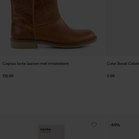
Cognac korte laarzen met imitatiebont
Color Boost Colorl
136.99
5.99
- 65%