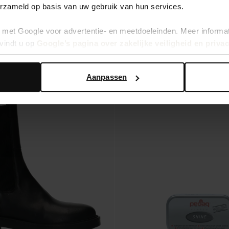
erzameld op basis van uw gebruik van hun services.
199.99
met Google voor advertentie- en meetdoeleinden. Meer informa
vindt u op
Google’s pagina over zakelijke veiligheid en priva
Aanpassen