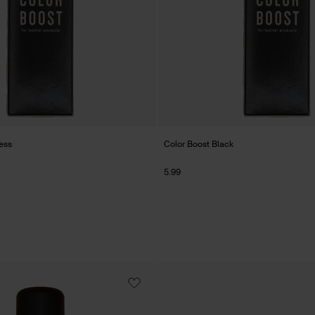
ess
Color Boost Black
5.99