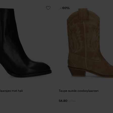
- 60%
laarsjes met hak
Taupe suède cowboylaarzen
54.80
137.00