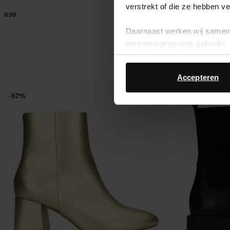
verstrekt of die ze hebben v
9.99
75.59
125.98
Daarnaast werken wij samen 
persoonsgegevens gebruikt, 
Accepteren
- 62%
- 53%