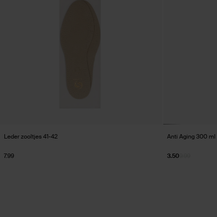
Leder zooltjes 41-42
Anti Aging 300 ml
7.99
3.50
9.99