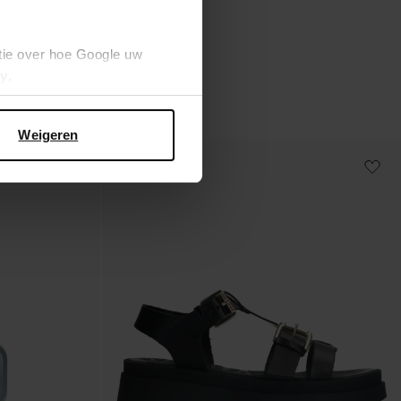
104.99
tie over hoe Google uw
cy
.
Weigeren