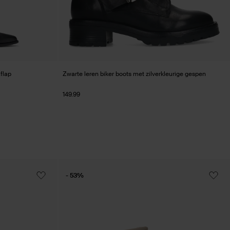
flap
Zwarte leren biker boots met zilverkleurige gespen
149.99
- 53%