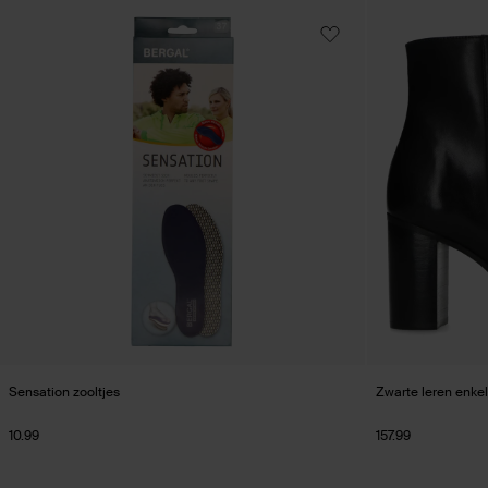
Sensation zooltjes
Zwarte leren enkel
10.99
157.99