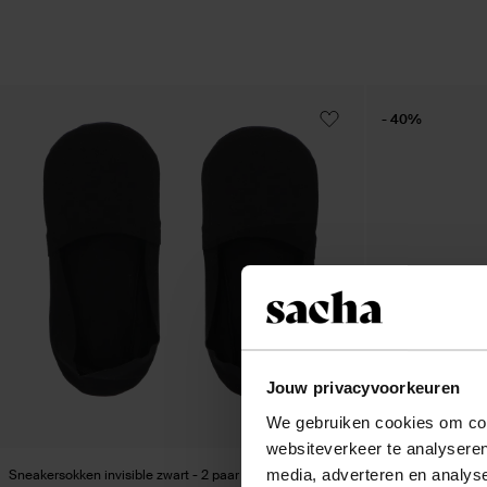
- 40%
Jouw privacyvoorkeuren
We gebruiken cookies om cont
websiteverkeer te analyseren
media, adverteren en analys
Sneakersokken invisible zwart - 2 paar
Witte sneakers me