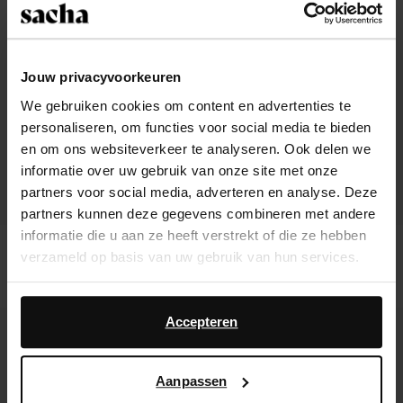
Jouw privacyvoorkeuren
We gebruiken cookies om content en advertenties te
personaliseren, om functies voor social media te bieden
en om ons websiteverkeer te analyseren. Ook delen we
informatie over uw gebruik van onze site met onze
partners voor social media, adverteren en analyse. Deze
partners kunnen deze gegevens combineren met andere
informatie die u aan ze heeft verstrekt of die ze hebben
Zwarte hoge leren buckle laarzen
Zwarte hoge leren laarzen
verzameld op basis van uw gebruik van hun services.
met flap
283.99
209.99
Daarnaast werken wij samen met Google voor
advertentie- en meetdoeleinden. Meer informatie over
Accepteren
hoe Google uw persoonsgegevens gebruikt, vindt u op
Google’s pagina over zakelijke veiligheid en privacy
.
Aanpassen