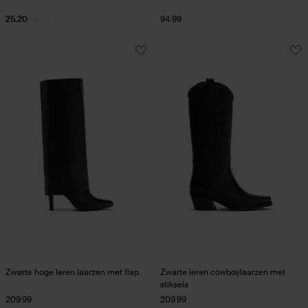
25.20
62.98
94.99
Zwarte hoge leren laarzen met flap
Zwarte leren cowboylaarzen met
stiksels
209.99
209.99