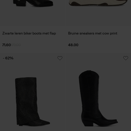
Zwarte leren biker boots met flap
Bruine sneakers met cow print
71.60
179.00
48.00
- 62%