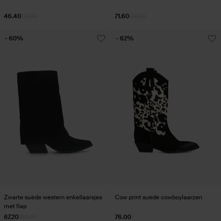
46.40
116.00
71.60
179.00
- 60%
- 62%
Zwarte suède western enkellaarsjes
Cow print suède cowboylaarzen
met flap
67.20
168.00
76.00