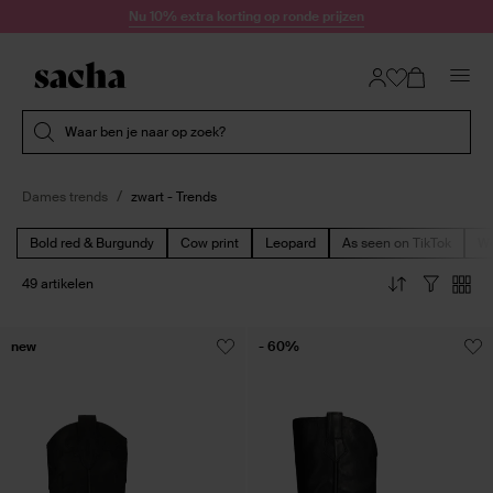
Doorgaan naar artikel
Nu 10% extra korting op ronde prijzen
Submit search
Waar ben je naar op zoek?
Dames trends
zwart - Trends
Bold red & Burgundy
Cow print
Leopard
As seen on TikTok
We
49 artikelen
new
- 60%