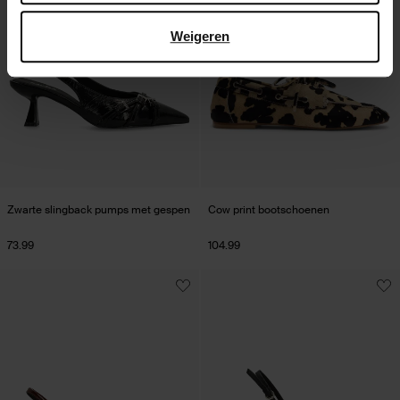
Weigeren
Zwarte slingback pumps met gespen
Cow print bootschoenen
73.99
104.99