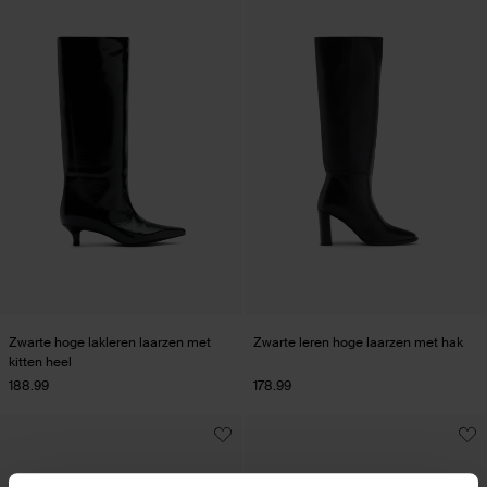
Zwarte hoge lakleren laarzen met
Zwarte leren hoge laarzen met hak
kitten heel
188.99
178.99