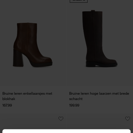
Bruine leren enkellaarsjes met
Bruine leren hoge laarzen met brede
blokhak
schacht
167.99
199.99