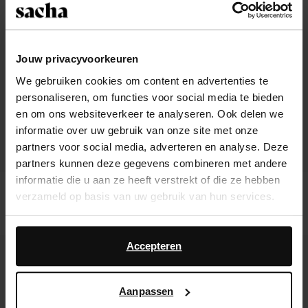
Jouw privacyvoorkeuren
We gebruiken cookies om content en advertenties te
personaliseren, om functies voor social media te bieden
en om ons websiteverkeer te analyseren. Ook delen we
informatie over uw gebruik van onze site met onze
partners voor social media, adverteren en analyse. Deze
partners kunnen deze gegevens combineren met andere
informatie die u aan ze heeft verstrekt of die ze hebben
Bruine leren biker boots
Bruine hoge leren laarzen
verzameld op basis van uw gebruik van hun services.
209.99
209.99
Daarnaast werken wij samen met Google voor
advertentie- en meetdoeleinden. Meer informatie over
Accepteren
- 50%
hoe Google uw persoonsgegevens gebruikt, vindt u op
Google’s pagina over zakelijke veiligheid en privacy
.
Aanpassen