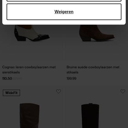
Weigeren
Cognac leren cowboylaarzen met
Bruine suède cowboylaarzen met
sierstiksels
stiksels
110.50
221.00
199.99
WideFit