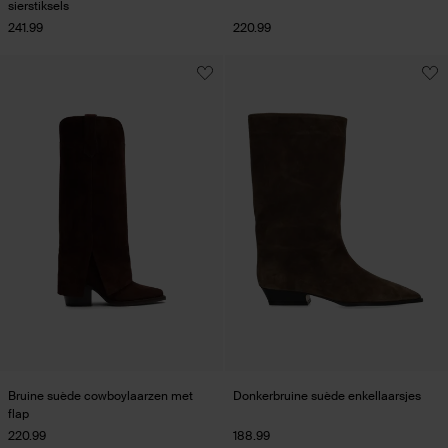
sierstiksels
241.99
220.99
Bruine suède cowboylaarzen met
Donkerbruine suède enkellaarsjes
flap
220.99
188.99