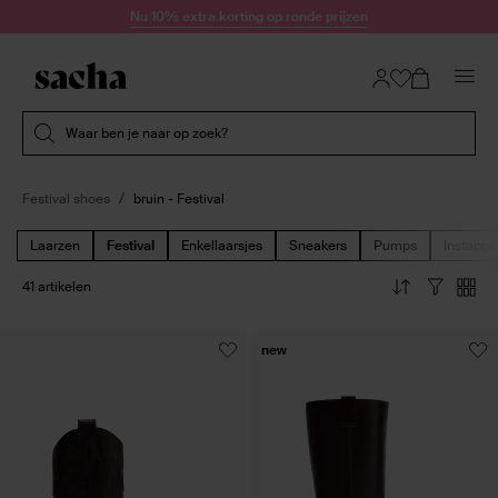
Doorgaan naar artikel
Nu 10% extra korting op ronde prijzen
Submit search
Waar ben je naar op zoek?
Festival shoes
bruin - Festival
Laarzen
Festival
Enkellaarsjes
Sneakers
Pumps
Instappe
41 artikelen
new