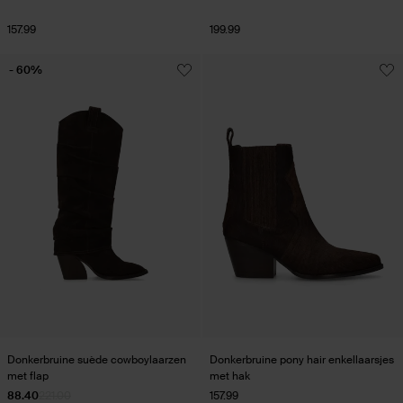
157.99
199.99
- 60%
Donkerbruine suède cowboylaarzen
Donkerbruine pony hair enkellaarsjes
met flap
met hak
88.40
221.00
157.99