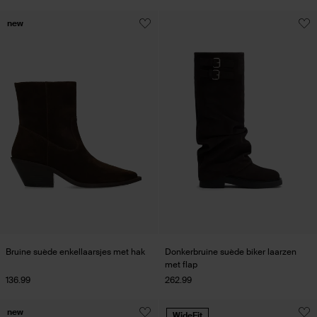
new
Bruine suède enkellaarsjes met hak
Donkerbruine suède biker laarzen
met flap
136.99
262.99
new
WideFit